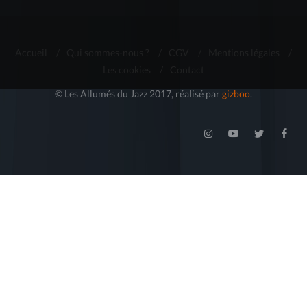
Accueil
/
Qui sommes-nous ?
/
CGV
/
Mentions légales
/
Les cookies
/
Contact
© Les Allumés du Jazz 2017, réalisé par
gizboo
.