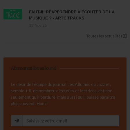
FAUT-IL RÉAPPRENDRE À ÉCOUTER DE LA
MUSIQUE ? - ARTE TRACKS
13 Nov 25
Toutes les actualités
Abonnement libre au Journal
Le désir de l'équipe du journal Les Allumés du Jazz et,
semble-t-il, de nombreux lecteurs et lectrices, est non
seulement qu'il perdure, mais aussi qu'il puisse paraître
plus souvent. Hum !