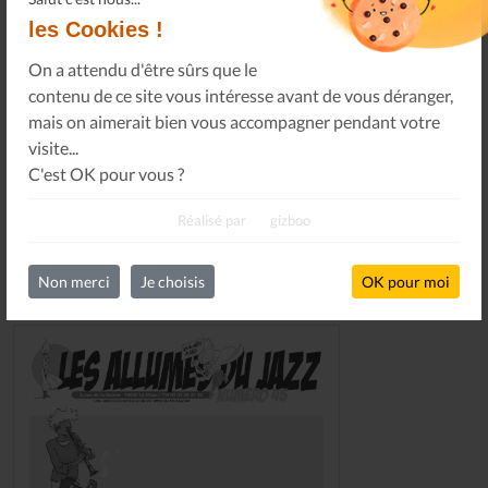
les Cookies !
On a attendu d'être sûrs que le
contenu de ce site vous intéresse avant de vous déranger,
S'INSCRIRE
mais on aimerait bien vous accompagner pendant votre
visite...
C'est OK pour vous ?
Réalisé par
gizboo
Non merci
Je choisis
OK pour moi
DERNIERS NUMÉROS