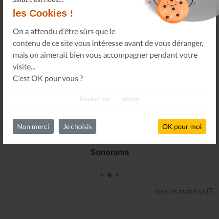
les Cookies !
On a attendu d'être sûrs que le
contenu de ce site vous intéresse avant de vous déranger,
mais on aimerait bien vous accompagner pendant votre
visite...
C'est OK pour vous ?
Réalisé par
gizboo
Non merci
Je choisis
OK pour moi
Le Journal n°45
Sonorama
Tous les numéros