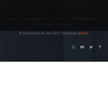
Accueil
/
Qui sommes-nous ?
/
CGV
/
Mentions légales
/
Les cookies
/
Contact
© Les Allumés du Jazz 2017, réalisé par
gizboo
.