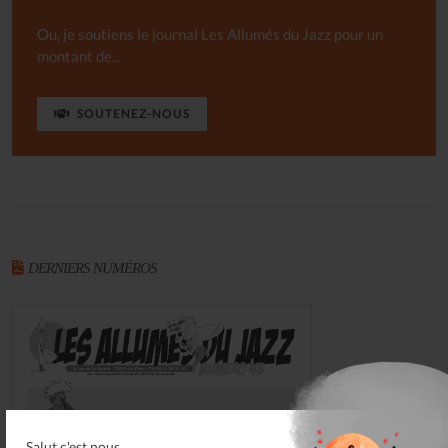
Ou, je soutiens le journal Les Allumés du Jazz pour un
montant de...
SOUTENEZ-NOUS
DERNIERS NUMÉROS
Salut c'est nous...