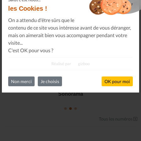
les Cookies !
On a attendu d'être sûrs que le
contenu de ce site vous intéresse avant de vous déranger,
mais on aimerait bien vous accompagner pendant votre
visite...
C'est OK pour vous ?
Réalisé par
gizboo
Non merci
Je choisis
OK pour moi
Le Journal n°45
Sonorama
Tous les numéros