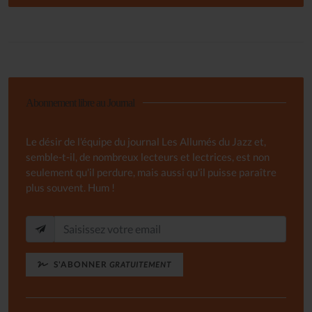
Abonnement libre au Journal
Le désir de l'équipe du journal Les Allumés du Jazz et,
semble-t-il, de nombreux lecteurs et lectrices, est non
seulement qu'il perdure, mais aussi qu'il puisse paraître
plus souvent. Hum !
S'ABONNER
GRATUITEMENT