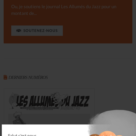
Ou, je soutiens le journal Les Allumés du Jazz pour un
montant de...
SOUTENEZ-NOUS
DERNIERS NUMÉROS
Salut c'est nous...