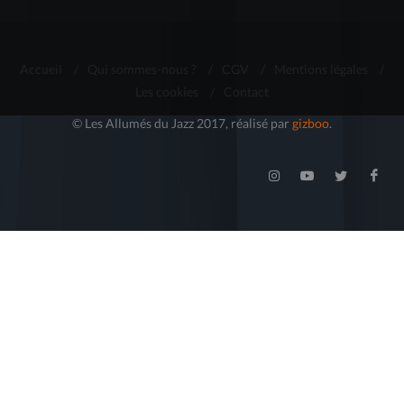
Accueil
/
Qui sommes-nous ?
/
CGV
/
Mentions légales
/
Les cookies
/
Contact
© Les Allumés du Jazz 2017, réalisé par
gizboo
.