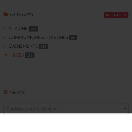
CATÉGORIES
EFFACER
À LA UNE
241
COMMUNIQUÉS / TRIBUNES
26
EVENEMENTS
269
IDÉES
195
LABEL(S)
Choisissez votre élément