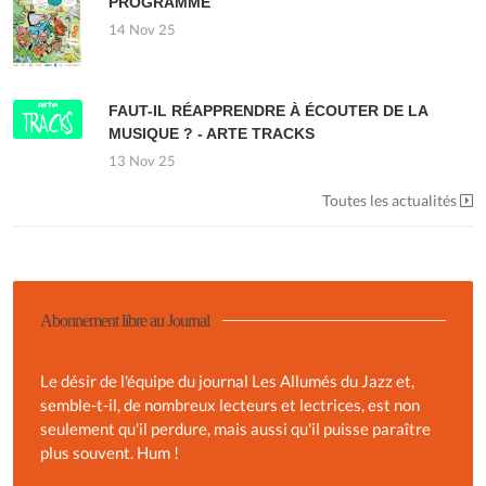
PROGRAMME
14 Nov 25
FAUT-IL RÉAPPRENDRE À ÉCOUTER DE LA
MUSIQUE ? - ARTE TRACKS
13 Nov 25
Toutes les actualités
Abonnement libre au Journal
Le désir de l'équipe du journal Les Allumés du Jazz et,
semble-t-il, de nombreux lecteurs et lectrices, est non
seulement qu'il perdure, mais aussi qu'il puisse paraître
plus souvent. Hum !