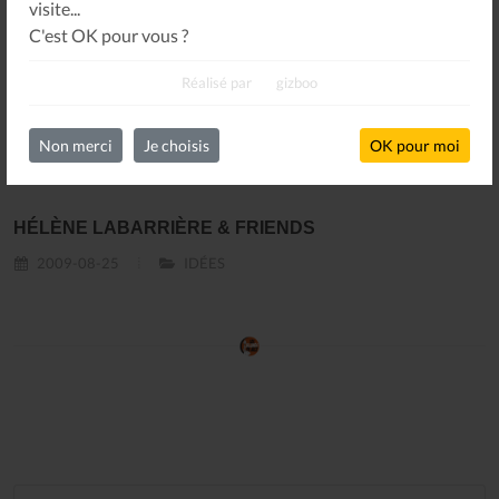
visite...
C'est OK pour vous ?
Oops !
Un problème sur le partage !
Réalisé par
gizboo
Un petit geste pour
nous faire tous réapparaître
.
Non merci
Je choisis
OK pour moi
HÉLÈNE LABARRIÈRE & FRIENDS
2009-08-25
IDÉES