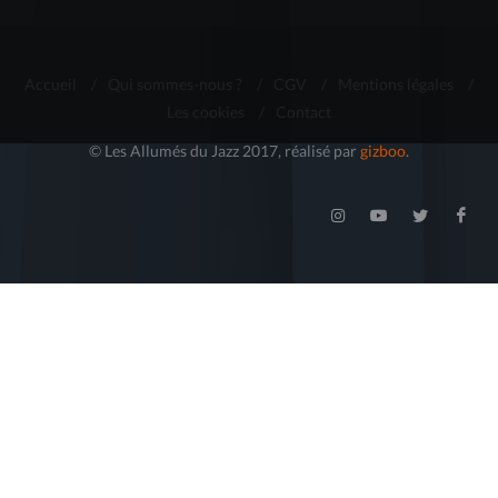
Accueil
/
Qui sommes-nous ?
/
CGV
/
Mentions légales
/
Les cookies
/
Contact
© Les Allumés du Jazz 2017, réalisé par
gizboo
.