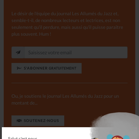
Le désir de l'équipe du journal Les Allumés du Jazz et,
semble-t-il, de nombreux lecteurs et lectrices, est non
seulement qu'il perdure, mais aussi qu'il puisse paraître
plus souvent. Hum !
S'ABONNER
GRATUITEMENT
Ou, je soutiens le journal Les Allumés du Jazz pour un
montant de...
SOUTENEZ-NOUS
Salut c'est nous...