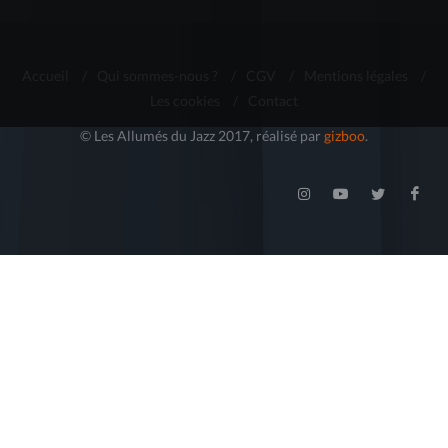
Accueil
/
Qui sommes-nous ?
/
CGV
/
Mentions légales
/
Les cookies
/
Contact
© Les Allumés du Jazz 2017, réalisé par
gizboo
.