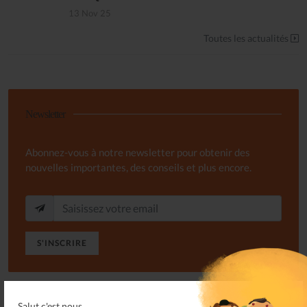
13 Nov 25
Toutes les actualités
Newsletter
Abonnez-vous à notre newsletter pour obtenir des
nouvelles importantes, des conseils et plus encore.
S'INSCRIRE
Salut c'est nous...