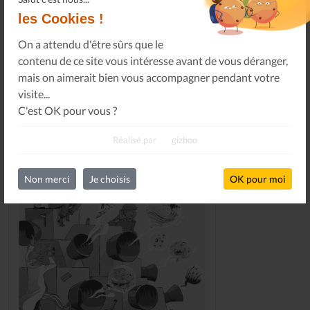
les Cookies !
DERNIERS NUMÉROS
On a attendu d'être sûrs que le
contenu de ce site vous intéresse avant de vous déranger,
mais on aimerait bien vous accompagner pendant votre
visite...
C'est OK pour vous ?
Réalisé par
gizboo
Non merci
Je choisis
OK pour moi