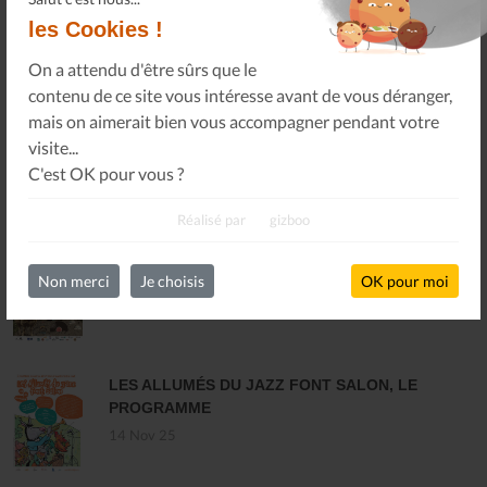
les Cookies !
S'INSCRIRE
On a attendu d'être sûrs que le
contenu de ce site vous intéresse avant de vous déranger,
mais on aimerait bien vous accompagner pendant votre
visite...
C'est OK pour vous ?
DERNIÈRES ACTUALITÉS
Réalisé par
gizboo
MARCHÉ INTERCOMMUNAL DU DISQUE ET
DES MUSIQUES ENREGISTRÉES - PLOUARET
Non merci
Je choisis
OK pour moi
17 Dec 25
LES ALLUMÉS DU JAZZ FONT SALON, LE
PROGRAMME
14 Nov 25