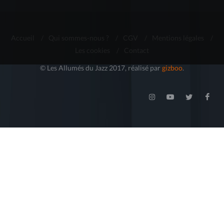
Accueil
/
Qui sommes-nous ?
/
CGV
/
Mentions légales
/
Les cookies
/
Contact
© Les Allumés du Jazz 2017, réalisé par
gizboo
.