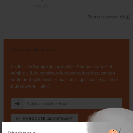
13 Nov 25
Toutes les actualités
Abonnement libre au Journal
Le désir de l'équipe du journal Les Allumés du Jazz et,
semble-t-il, de nombreux lecteurs et lectrices, est non
seulement qu'il perdure, mais aussi qu'il puisse paraître
plus souvent. Hum !
S'ABONNER
GRATUITEMENT
Salut c'est nous...