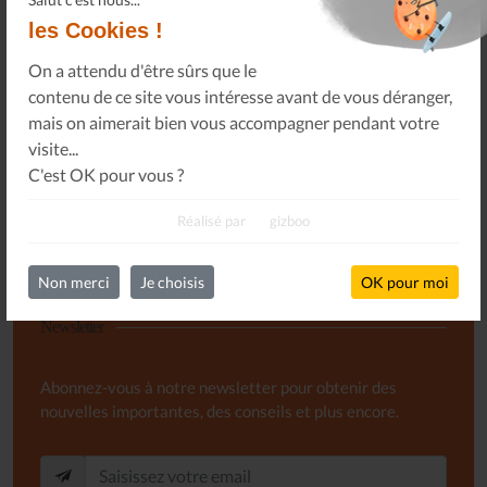
les Cookies !
Ou, je soutiens le journal Les Allumés du Jazz pour un
montant de...
On a attendu d'être sûrs que le
contenu de ce site vous intéresse avant de vous déranger,
mais on aimerait bien vous accompagner pendant votre
SOUTENEZ-NOUS
visite...
C'est OK pour vous ?
Réalisé par
gizboo
Non merci
Je choisis
OK pour moi
Newsletter
Abonnez-vous à notre newsletter pour obtenir des
nouvelles importantes, des conseils et plus encore.