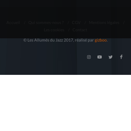
Accueil
/
Qui sommes-nous ?
/
CGV
/
Mentions légales
/
Les cookies
/
Contact
© Les Allumés du Jazz 2017, réalisé par
gizboo
.