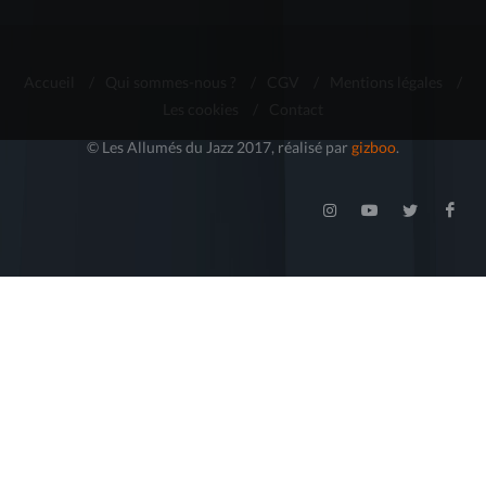
Accueil
/
Qui sommes-nous ?
/
CGV
/
Mentions légales
/
Les cookies
/
Contact
© Les Allumés du Jazz 2017, réalisé par
gizboo
.