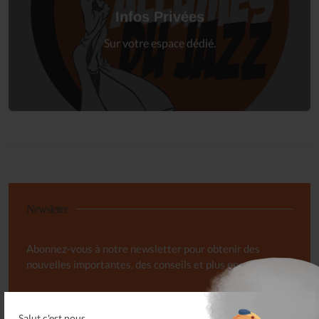
à votre espace privé.
Infos Privées
Connexion
Sur votre espace dédié.
Newsletter
Abonnez-vous à notre newsletter pour obtenir des
nouvelles importantes, des conseils et plus encore.
Salut c'est nous...