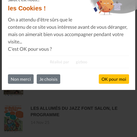
les Cookies !
S'INSCRIRE
On a attendu d'être sûrs que le
contenu de ce site vous intéresse avant de vous déranger,
mais on aimerait bien vous accompagner pendant votre
visite...
C'est OK pour vous ?
DERNIÈRES ACTUALITÉS
Réalisé par
gizboo
MARCHÉ INTERCOMMUNAL DU DISQUE ET
DES MUSIQUES ENREGISTRÉES - PLOUARET
Non merci
Je choisis
OK pour moi
17 Dec 25
LES ALLUMÉS DU JAZZ FONT SALON, LE
PROGRAMME
14 Nov 25