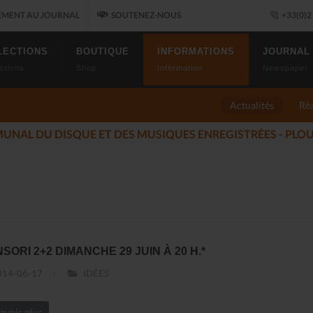
MENT AU JOURNAL
SOUTENEZ-NOUS
+33(0)2 
LECTIONS
BOUTIQUE
INFORMATIONS
JOURNAL
ctions
Shop
Information
Newspaper
Actualités
Réa
 JAZZ FONT SALON, LE PROGRAMME
(2025-11-14)
NSORI 2+2 DIMANCHE 29 JUIN À 20 H.*
14-06-17
IDÉES
avoir plus