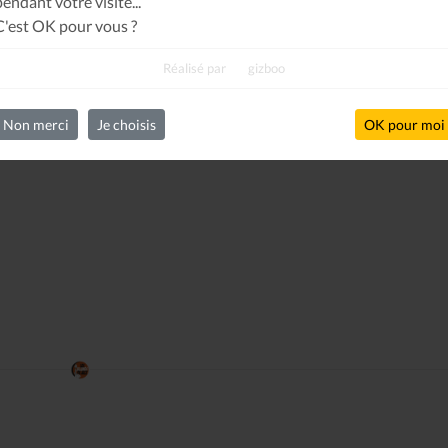
pendant votre visite...
C'est OK pour vous ?
Réalisé par
gizboo
Non merci
Je choisis
OK pour moi
Le Journal n°44
Le Journal n°
Casserolade pour le roy
SPÉCIAL 30 AN