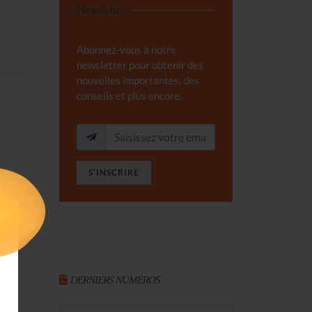
Newsletter
Abonnez-vous à notre
newsletter pour obtenir des
nouvelles importantes, des
conseils et plus encore.
S'INSCRIRE
DERNIERS NUMÉROS