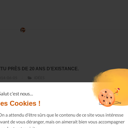
SITU PRÈS DE 20 ANS D’EXISTANCE.
14-06-05
IDÉES
Salut c'est nous...
avoir plus
les Cookies !
On a attendu d'être sûrs que le contenu de ce site vous intéresse
avant de vous déranger, mais on aimerait bien vous accompagner