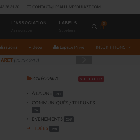
43 28 31 30
CONTACT@LESALLUMESDUJAZZ.COM
L'ASSOCIATION
LABELS
0
Association
Suppliers
lisations
Vidéos
Espace Privé
INSCRIPTIONS
JAZ
CATÉGORIES
EFFACER
À LA UNE
241
COMMUNIQUÉS / TRIBUNES
26
EVENEMENTS
269
IDÉES
195