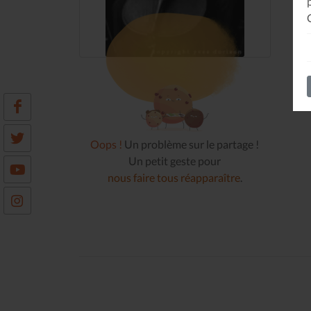
Oops !
Un problème sur le partage !
Un petit geste pour
nous faire tous réapparaître
.
Le Journal n°45
Sonorama