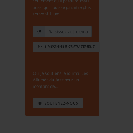
seulement qu'il perdure, mais
aussi qu'il puisse paraître plus
souvent. Hum !
S'ABONNER
GRATUITEMENT
Ou, je soutiens le journal Les
Allumés du Jazz pour un
montant de...
SOUTENEZ-NOUS