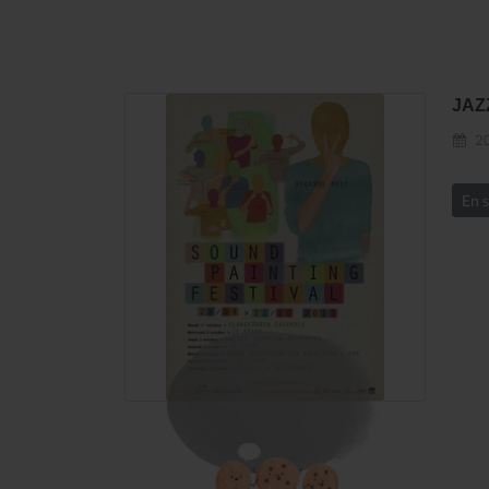
JAZ
20
En s