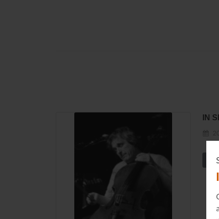
IN 
20
En s