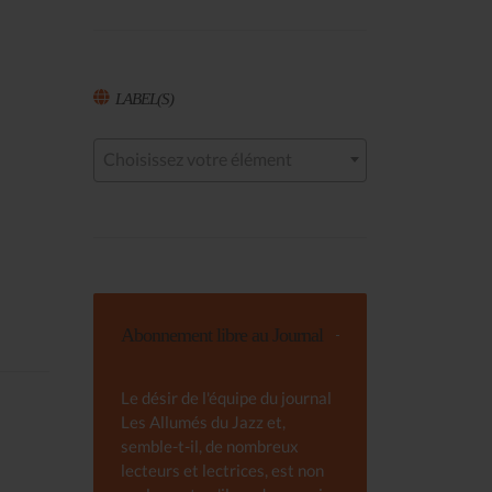
LABEL(S)
Choisissez votre élément
Abonnement libre au Journal
Le désir de l'équipe du journal
Les Allumés du Jazz et,
semble-t-il, de nombreux
lecteurs et lectrices, est non