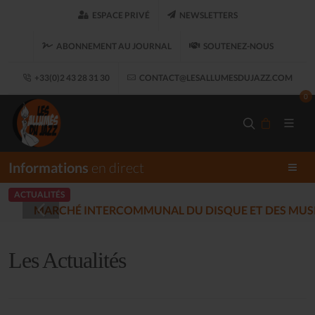
ESPACE PRIVÉ
NEWSLETTERS
ABONNEMENT AU JOURNAL
SOUTENEZ-NOUS
+33(0)2 43 28 31 30
CONTACT@LESALLUMESDUJAZZ.COM
0
Informations
en direct
ACTUALITÉS
LES ALLUMÉS DU J
12-17)
Les Actualités