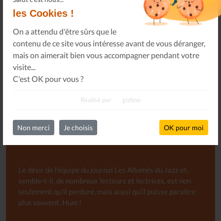
les Cookies !
On a attendu d'être sûrs que le
contenu de ce site vous intéresse avant de vous déranger,
S'INSCRIRE
mais on aimerait bien vous accompagner pendant votre
visite...
C'est OK pour vous ?
Réalisé par
gizboo
Non merci
Je choisis
OK pour moi
Abonnement libre au Journal
Le désir de l'équipe du journal Les Allumés du Jazz et,
semble-t-il, de nombreux lecteurs et lectrices, est non
seulement qu'il perdure, mais aussi qu'il puisse paraître
plus souvent. Hum !