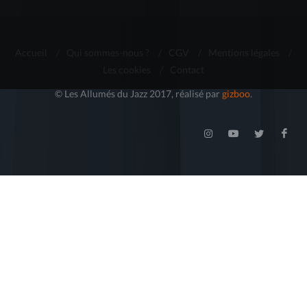
Accueil
/
Qui sommes-nous ?
/
CGV
/
Mentions légales
/
Les cookies
/
Contact
© Les Allumés du Jazz 2017, réalisé par
gizboo
.