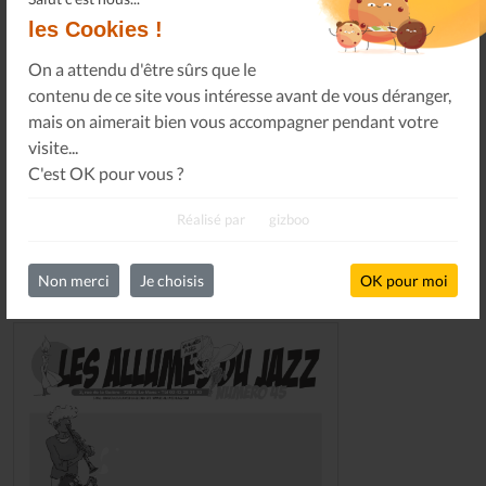
les Cookies !
Ou, je soutiens le journal Les Allumés du Jazz pour un
montant de...
On a attendu d'être sûrs que le
contenu de ce site vous intéresse avant de vous déranger,
SOUTENEZ-NOUS
mais on aimerait bien vous accompagner pendant votre
visite...
C'est OK pour vous ?
Réalisé par
gizboo
Non merci
Je choisis
OK pour moi
DERNIERS NUMÉROS