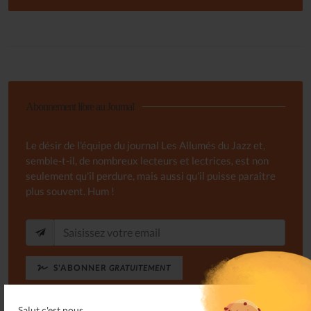
Abonnement libre au Journal
Le désir de l'équipe du journal Les Allumés du Jazz et,
semble-t-il, de nombreux lecteurs et lectrices, est non
seulement qu'il perdure, mais aussi qu'il puisse paraître
plus souvent. Hum !
S'ABONNER
GRATUITEMENT
Salut c'est nous...