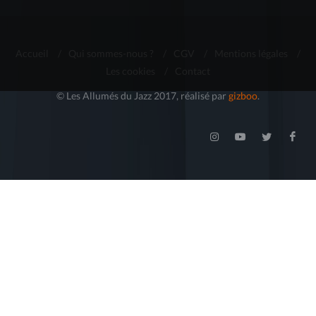
Accueil
/
Qui sommes-nous ?
/
CGV
/
Mentions légales
/
Les cookies
/
Contact
© Les Allumés du Jazz 2017, réalisé par
gizboo
.