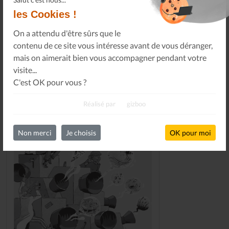
les Cookies !
DERNIERS NUMÉROS
On a attendu d'être sûrs que le
contenu de ce site vous intéresse avant de vous déranger,
mais on aimerait bien vous accompagner pendant votre
visite...
C'est OK pour vous ?
Réalisé par
gizboo
Non merci
Je choisis
OK pour moi