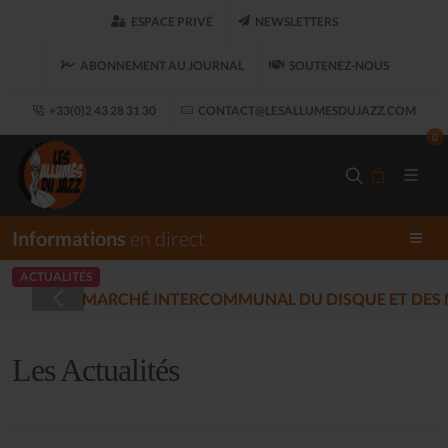
ESPACE PRIVÉ
NEWSLETTERS
ABONNEMENT AU JOURNAL
SOUTENEZ-NOUS
+33(0)2 43 28 31 30
CONTACT@LESALLUMESDUJAZZ.COM
0
Informations
en direct
ACTUALITÉS
LES ALLUMÉS 
(2025-12-17)
Les Actualités