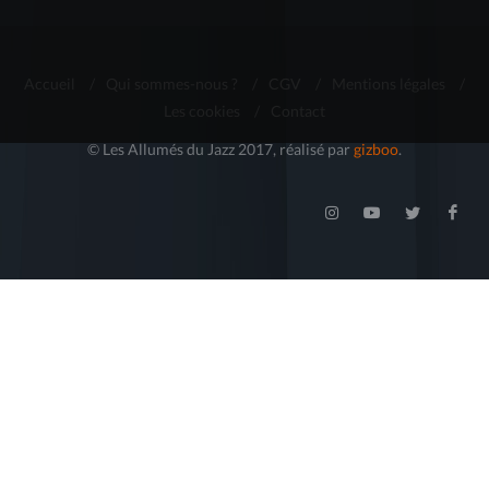
Accueil
/
Qui sommes-nous ?
/
CGV
/
Mentions légales
/
Les cookies
/
Contact
© Les Allumés du Jazz 2017, réalisé par
gizboo
.