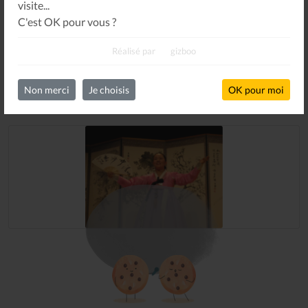
visite...
C'est OK pour vous ?
Réalisé par
gizboo
Non merci
Je choisis
OK pour moi