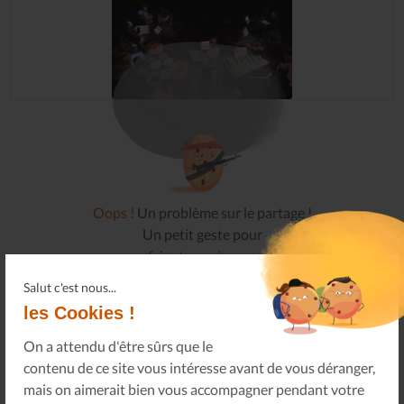
Oops !
Un problème sur le partage !
Un petit geste pour
nous faire tous réapparaître
.
Salut c'est nous...
les Cookies !
L'ARBRE CANAPAS / L'EFFET DE FŒHN VARIATIONS
On a attendu d'être sûrs que le
SUR LES VARIATIONS GOLDBERG
contenu de ce site vous intéresse avant de vous déranger,
mais on aimerait bien vous accompagner pendant votre
2014-06-18
IDÉES