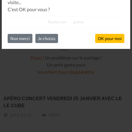
visite...
C'est OK pour vous ?
Réalisé par
gizboo
Non merci
Je choisis
OK pour moi
Oops !
Un problème sur le partage !
Un petit geste pour
nous faire tous réapparaître
.
APÉRO CONCERT VENDREDI 25 JANVIER AVEC LE
LE CUBE
2013-01-25
IDÉES