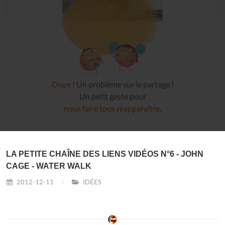
Oops !
Un problème sur le partage !
Un petit geste pour
nous faire tous réapparaître
.
LA PETITE CHAÎNE DES LIENS VIDÉOS N°6 - JOHN
CAGE - WATER WALK
2012-12-11
IDÉES