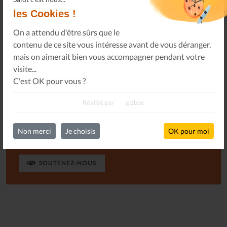
seulement qu'il perdure, mais aussi qu'il puisse paraître
les Cookies !
plus souvent. Hum !
On a attendu d'être sûrs que le
contenu de ce site vous intéresse avant de vous déranger,
mais on aimerait bien vous accompagner pendant votre
visite...
S'ABONNER
GRATUITEMENT
C'est OK pour vous ?
Réalisé par
gizboo
Ou, je soutiens le journal Les Allumés du Jazz pour un
Non merci
Je choisis
OK pour moi
montant de...
SOUTENEZ-NOUS