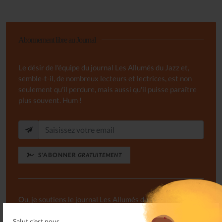
Abonnement libre au Journal
Le désir de l'équipe du journal Les Allumés du Jazz et,
semble-t-il, de nombreux lecteurs et lectrices, est non
seulement qu'il perdure, mais aussi qu'il puisse paraître
plus souvent. Hum !
S'ABONNER
GRATUITEMENT
Ou, je soutiens le journal Les Allumés du Jazz pour un
montant de...
Salut c'est nous...