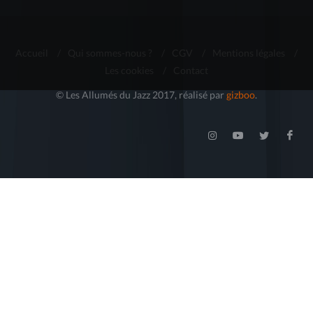
Accueil
/
Qui sommes-nous ?
/
CGV
/
Mentions légales
/
Les cookies
/
Contact
© Les Allumés du Jazz 2017, réalisé par
gizboo
.