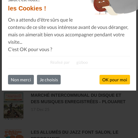
les Cookies !
On a attendu d'être sûrs que le
contenu de ce site vous intéresse avant de vous déranger,
S'INSCRIRE
mais on aimerait bien vous accompagner pendant votre
visite...
C'est OK pour vous ?
Réalisé par
gizboo
Non merci
Je choisis
OK pour moi
DERNIÈRES ACTUALITÉS
MARCHÉ INTERCOMMUNAL DU DISQUE ET
DES MUSIQUES ENREGISTRÉES - PLOUARET
17 Dec 25
LES ALLUMÉS DU JAZZ FONT SALON, LE