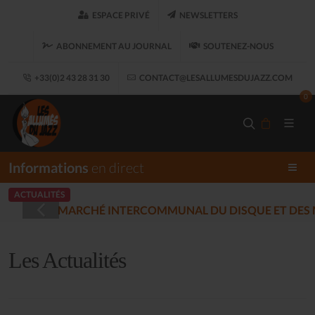
ESPACE PRIVÉ
NEWSLETTERS
ABONNEMENT AU JOURNAL
SOUTENEZ-NOUS
+33(0)2 43 28 31 30
CONTACT@LESALLUMESDUJAZZ.COM
0
Informations
en direct
ACTUALITÉS
LES ALLUMÉS 
(2025-12-17)
Les Actualités