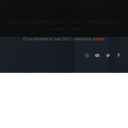
Accueil
/
Qui sommes-nous ?
/
CGV
/
Mentions légales
/
Les cookies
/
Contact
© Les Allumés du Jazz 2017, réalisé par
gizboo
.