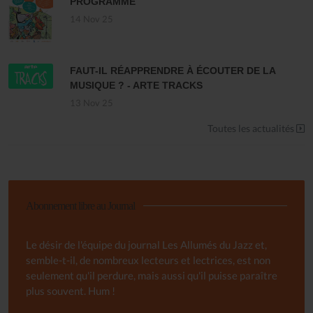
PROGRAMME
14 Nov 25
FAUT-IL RÉAPPRENDRE À ÉCOUTER DE LA
MUSIQUE ? - ARTE TRACKS
13 Nov 25
Toutes les actualités
Abonnement libre au Journal
Le désir de l'équipe du journal Les Allumés du Jazz et,
semble-t-il, de nombreux lecteurs et lectrices, est non
seulement qu'il perdure, mais aussi qu'il puisse paraître
plus souvent. Hum !