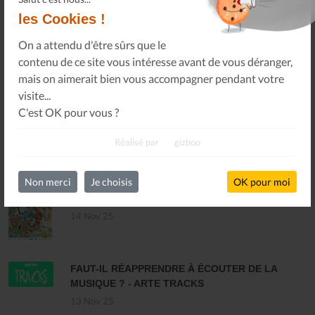
Tous les numéros
les Cookies !
On a attendu d'être sûrs que le
contenu de ce site vous intéresse avant de vous déranger,
DERNIÈRES ACTUALITÉS
mais on aimerait bien vous accompagner pendant votre
visite...
MARCHÉ INTERCOMMUNAL DU DISQUE ET
C'est OK pour vous ?
DES MUSIQUES ENREGISTRÉES - PLOUARET
17 Dec 25
Réalisé par
gizboo
Non merci
Je choisis
OK pour moi
LES ALLUMÉS DU JAZZ FONT SALON, LE
PROGRAMME
14 Nov 25
FAUT-IL RÉAPPRENDRE À ÉCOUTER DE LA
MUSIQUE ? - ARTE TRACKS
13 Nov 25