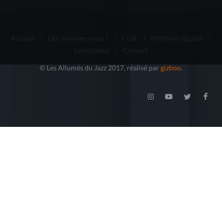
Accueil
/
Qui sommes-nous ?
/
CGV
/
Mentions légales
/
Les cookies
/
Contact
© Les Allumés du Jazz 2017, réalisé par
gizboo
.