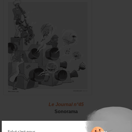
Le Journal n°45
Sonorama
Salut c'est nous...