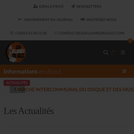
ESPACE PRIVÉ
NEWSLETTERS
ABONNEMENT AU JOURNAL
SOUTENEZ-NOUS
+33(0)2 43 28 31 30
CONTACT@LESALLUMESDUJAZZ.COM
0
Informations
en direct
ACTUALITÉS
ARET
LES ALL
(2025-12-17)
Les Actualités