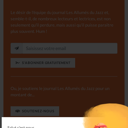
Le désir de l'équipe du journal Les Allumés du Jazz et,
semble-t-il, de nombreux lecteurs et lectrices, est non
seulement qu'il perdure, mais aussi qu'il puisse paraître
plus souvent. Hum !
S'ABONNER
GRATUITEMENT
Ou, je soutiens le journal Les Allumés du Jazz pour un
montant de...
SOUTENEZ-NOUS
Salut c'est nous...