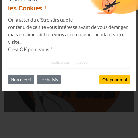
les Cookies !
On a attendu d'être sûrs que le
contenu de ce site vous intéresse avant de vous déranger,
mais on aimerait bien vous accompagner pendant votre
visite...
C'est OK pour vous ?
Connectez-vous
Réalisé par
gizboo
à votre espace privé.
Infos Privées
Connexion
Non merci
Je choisis
OK pour moi
Sur votre espace dédié.