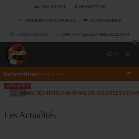
ESPACE PRIVÉ
NEWSLETTERS
ABONNEMENT AU JOURNAL
SOUTENEZ-NOUS
+33(0)2 43 28 31 30
CONTACT@LESALLUMESDUJAZZ.COM
0
Informations
en direct
ACTUALITÉS
LES ALLUMÉS DU J
12-17)
Les Actualités