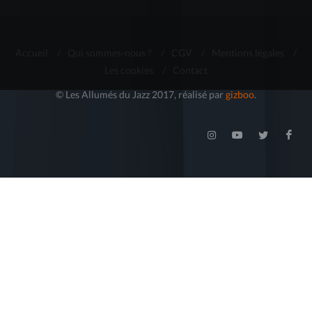
Accueil
/
Qui sommes-nous ?
/
CGV
/
Mentions légales
/
Les cookies
/
Contact
© Les Allumés du Jazz 2017, réalisé par
gizboo
.