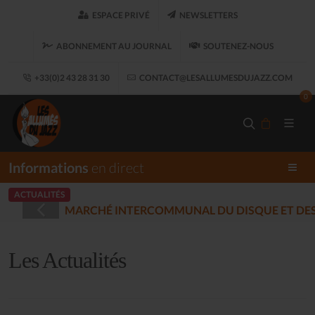
ESPACE PRIVÉ
NEWSLETTERS
ABONNEMENT AU JOURNAL
SOUTENEZ-NOUS
+33(0)2 43 28 31 30
CONTACT@LESALLUMESDUJAZZ.COM
0
Informations
en direct
ACTUALITÉS
QUE ET DES MUSIQUES ENREGISTRÉES - PLOUARET
(2025-1
Les Actualités