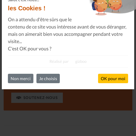
seulement qu'il perdure, mais aussi qu'il puisse paraître
les Cookies !
plus souvent. Hum !
On a attendu d'être sûrs que le
contenu de ce site vous intéresse avant de vous déranger,
mais on aimerait bien vous accompagner pendant votre
visite...
S'ABONNER
GRATUITEMENT
C'est OK pour vous ?
Réalisé par
gizboo
Ou, je soutiens le journal Les Allumés du Jazz pour un
Non merci
Je choisis
OK pour moi
montant de...
SOUTENEZ-NOUS