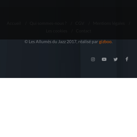
Accueil
/
Qui sommes-nous ?
/
CGV
/
Mentions légales
/
Les cookies
/
Contact
© Les Allumés du Jazz 2017, réalisé par
gizboo
.