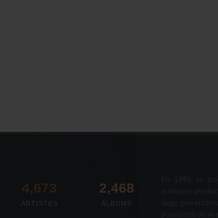
Le Journal n°44
Le Journal n°
Casserolade pour le roy
SPÉCIAL 30 AN
En 1995, se tro
4,673
2,712
quelques produc
large, peu enclin
ARTISTES
ALBUMS
possibilité de se