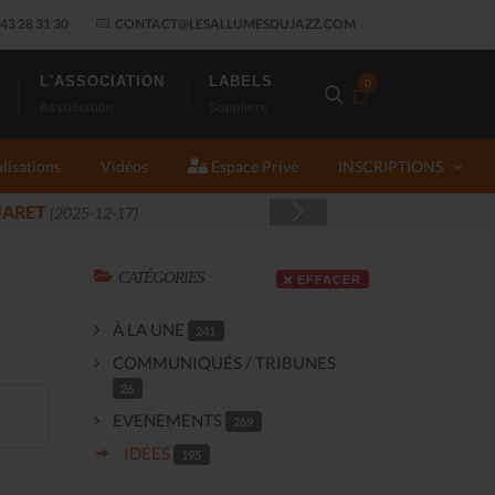
43 28 31 30
CONTACT@LESALLUMESDUJAZZ.COM
L'ASSOCIATION
LABELS
0
Association
Suppliers
lisations
Vidéos
Espace Privé
INSCRIPTIONS
CATÉGORIES
EFFACER
À LA UNE
241
COMMUNIQUÉS / TRIBUNES
26
EVENEMENTS
269
IDÉES
195