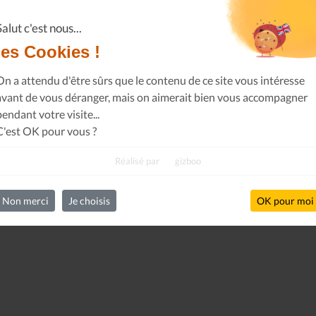
Salut c'est nous...
les Cookies !
On a attendu d'être sûrs que le contenu de ce site vous intéresse
avant de vous déranger, mais on aimerait bien vous accompagner
pendant votre visite...
C'est OK pour vous ?
Réalisé par
gizboo
Non merci
Je choisis
OK pour moi