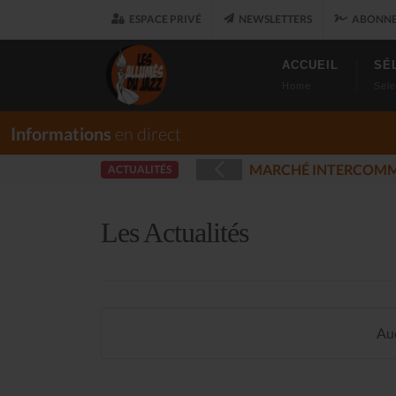
ESPACE PRIVÉ
NEWSLETTERS
ABONNE
ACCUEIL
SÉ
Home
Sele
Informations
en direct
LOUARET
LES 
ACTUALITÉS
(2025-12-17)
Les Actualités
Auc