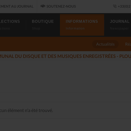
MENT AU JOURNAL
SOUTENEZ-NOUS
+33(0)2 
LECTIONS
BOUTIQUE
INFORMATIONS
JOURNAL
ctions
Shop
Information
Newspaper
Actualités
Réa
ALLUMÉS DU JAZZ FONT SALON, LE PROGRAMME
(2025-11-14)
un élément n'a été trouvé.