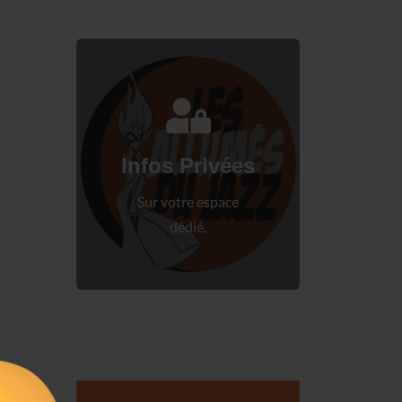
Connectez-vous
à votre espace privé.
Infos Privées
Connexion
Sur votre espace
dédié.