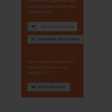
seulement qu'il perdure, mais
aussi qu'il puisse paraître plus
souvent. Hum !
S'ABONNER
GRATUITEMENT
Ou, je soutiens le journal Les
Allumés du Jazz pour un
montant de...
SOUTENEZ-NOUS