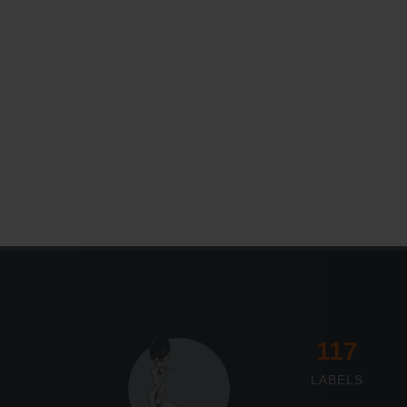
Le Journal n°45
Sonorama
117
LABELS