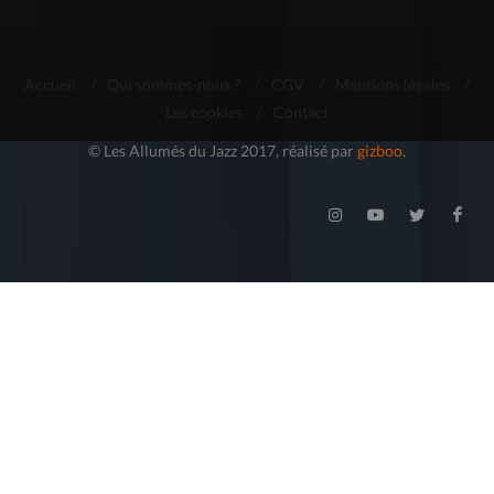
Accueil
/
Qui sommes-nous ?
/
CGV
/
Mentions légales
/
Les cookies
/
Contact
© Les Allumés du Jazz 2017, réalisé par
gizboo
.