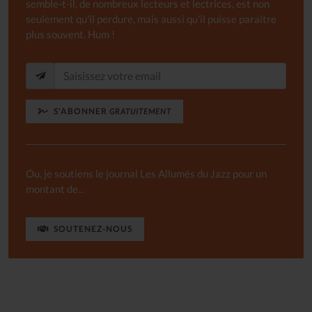
semble-t-il, de nombreux lecteurs et lectrices, est non
seulement qu'il perdure, mais aussi qu'il puisse paraître
plus souvent. Hum !
S'ABONNER
GRATUITEMENT
Ou, je soutiens le journal Les Allumés du Jazz pour un
montant de...
SOUTENEZ-NOUS