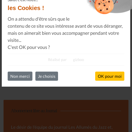
les Cookies !
LES ALLUMÉS DU JAZZ FONT SALON, LE
On a attendu d'être sûrs que le
PROGRAMME
contenu de ce site vous intéresse avant de vous déranger,
14 Nov 25
mais on aimerait bien vous accompagner pendant votre
visite...
C'est OK pour vous ?
FAUT-IL RÉAPPRENDRE À ÉCOUTER DE LA
Réalisé par
gizboo
MUSIQUE ? - ARTE TRACKS
13 Nov 25
Non merci
Je choisis
OK pour moi
Toutes les actualités
Abonnement libre au Journal
Le désir de l'équipe du journal Les Allumés du Jazz et,