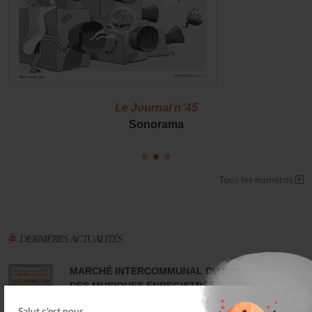
Le Journal n°45
Sonorama
Tous les numéros
DERNIÈRES ACTUALITÉS
MARCHÉ INTERCOMMUNAL DU DISQUE ET
DES MUSIQUES ENREGISTRÉES - PLOUARET
17 Dec 25
Salut c'est nous...