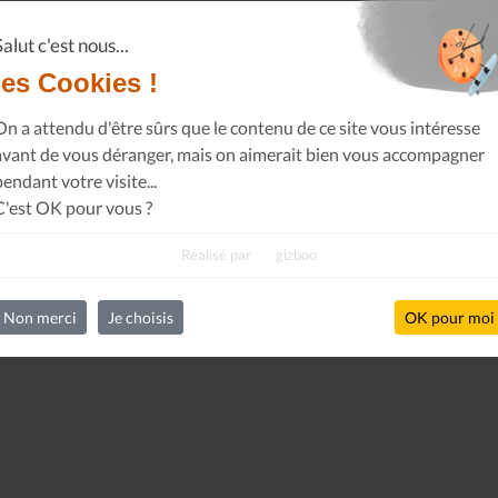
Salut c'est nous...
les Cookies !
On a attendu d'être sûrs que le contenu de ce site vous intéresse
avant de vous déranger, mais on aimerait bien vous accompagner
pendant votre visite...
C'est OK pour vous ?
Réalisé par
gizboo
Non merci
Je choisis
OK pour moi