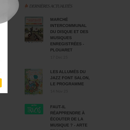
DERNIÈRES ACTUALITÉS
MARCHÉ
INTERCOMMUNAL
DU DISQUE ET DES
MUSIQUES
ENREGISTRÉES -
PLOUARET
17 Dec 25
LES ALLUMÉS DU
JAZZ FONT SALON,
LE PROGRAMME
14 Nov 25
FAUT-IL
RÉAPPRENDRE À
ÉCOUTER DE LA
MUSIQUE ? - ARTE