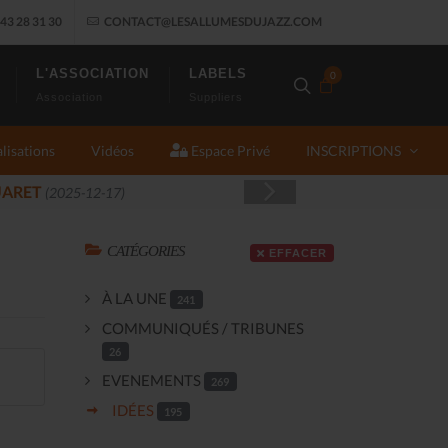
43 28 31 30
CONTACT@LESALLUMESDUJAZZ.COM
L'ASSOCIATION
LABELS
0
Association
Suppliers
lisations
Vidéos
Espace Privé
INSCRIPTIONS
CATÉGORIES
EFFACER
À LA UNE
241
COMMUNIQUÉS / TRIBUNES
26
EVENEMENTS
269
IDÉES
195