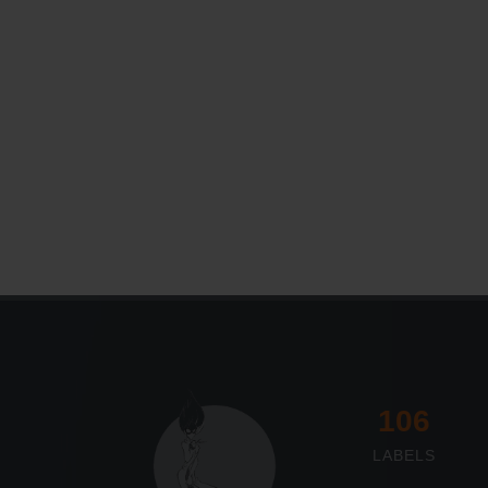
Le Journal n°45
Sonorama
117
LABELS