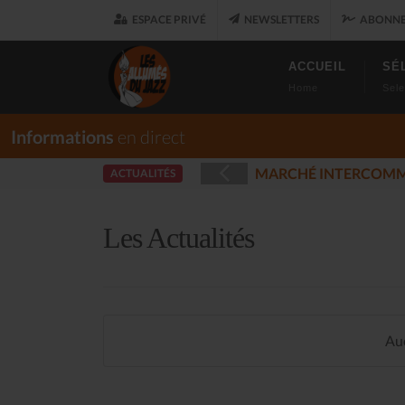
ESPACE PRIVÉ
NEWSLETTERS
ABONNE
ACCUEIL
SÉ
Home
Sele
Informations
en direct
UARET
LES AL
ACTUALITÉS
(2025-12-17)
Les Actualités
Auc