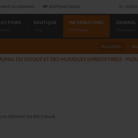
MENT AU JOURNAL
SOUTENEZ-NOUS
+33(0)2 
LECTIONS
BOUTIQUE
INFORMATIONS
JOURNAL
ctions
Shop
Information
Newspaper
Actualités
Réa
LUMÉS DU JAZZ FONT SALON, LE PROGRAMME
(2025-11-14)
un élément n'a été trouvé.