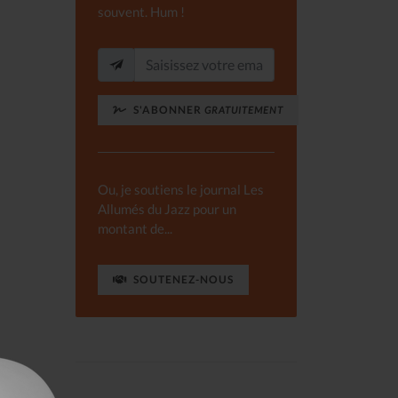
souvent. Hum !
S'ABONNER
GRATUITEMENT
Ou, je soutiens le journal Les
Allumés du Jazz pour un
montant de...
SOUTENEZ-NOUS