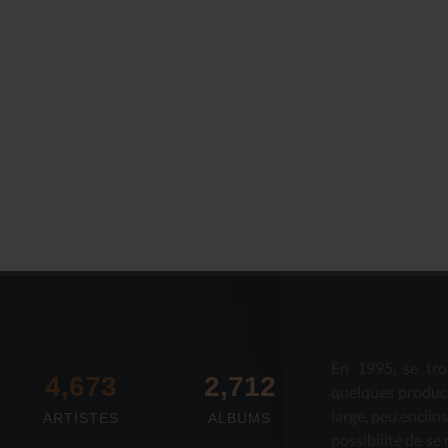
Le Journal n°44
Le Journal n°
Casserolade pour le roy
SPÉCIAL 30 AN
En 1995, se tro
4,673
2,712
quelques produc
large, peu enclin
ARTISTES
ALBUMS
possibilité de se