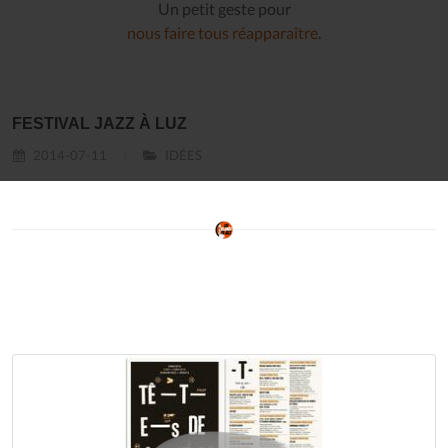
Un petit geste pour
nous faire tous réapparaître
.
FESTIVAL JAZZ À LUZ
2014-07-11
IDÉES