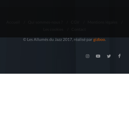
Accueil
/
Qui sommes-nous ?
/
CGV
/
Mentions légales
/
Les cookies
/
Contact
© Les Allumés du Jazz 2017, réalisé par
gizboo
.