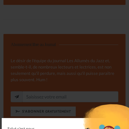
Abonnement libre au Journal
Le désir de l'équipe du journal Les Allumés du Jazz et,
semble-t-il, de nombreux lecteurs et lectrices, est non
seulement qu'il perdure, mais aussi qu'il puisse paraître
plus souvent. Hum !
S'ABONNER
GRATUITEMENT
Salut c'est nous...