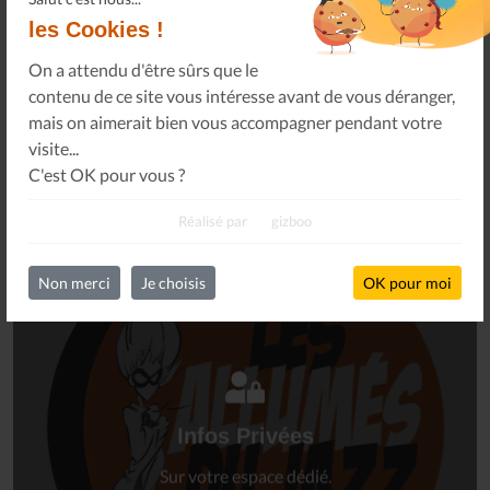
les Cookies !
Ou, je soutiens le journal Les Allumés du Jazz pour un
montant de...
On a attendu d'être sûrs que le
contenu de ce site vous intéresse avant de vous déranger,
SOUTENEZ-NOUS
mais on aimerait bien vous accompagner pendant votre
visite...
C'est OK pour vous ?
Réalisé par
gizboo
Non merci
Je choisis
OK pour moi
Connectez-vous
à votre espace privé.
Infos Privées
Connexion
Sur votre espace dédié.