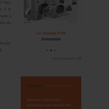
il faut
 il le
nvite à
tion du
46
Le Journal n°45
Le J
S !
Sonorama
Casserol
rt, for
5.
Tous les numéros
Newsletter
Abonnez-vous à notre
newsletter pour obtenir des