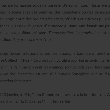
ces performances solos de basse et d’électronique, il lui arrive a
ager la scène avec des peintres, des comédiens ou des danseur
er
jongle entre des projets très écrits, réfléchis et d’autres plus li
tanés.
« J’essaie de passer d’un monde à l’autre sans jamais me fe
es. La composition est dans l’improvisation, l’improvisation est 
sition. Il n’y a aucune barrière. »
arge de ses créations et ses formations, le bassiste a fondé u
isé
Collectif Thöz
.
« Ce projet collaboratif a pour but de centraliser le
 famille de musiciens dont les créations sont considérées « hors cadr
il de documentation est réalisé à travers l’enregistrement de dis
anisation de concerts. »
 23 janvier, à 19 h,
Théo Zipper
en showcase à la boutique des
A
azz,
2, rue de la Galère au Mans.
Entrée libre.