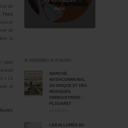
Sur votre espace
insi de
dédié.
s.
Théo
bres et
rmer de
dans la
DERNIÈRES ACTUALITÉS
n label
 travail
MARCHÉ
e ». Ce
INTERCOMMUNAL
ques et
DU DISQUE ET DES
MUSIQUES
ENREGISTRÉES -
PLOUARET
llumés
17 Dec 25
LES ALLUMÉS DU