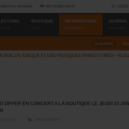
MENT AU JOURNAL
SOUTENEZ-NOUS
+33(0)2 
LECTIONS
BOUTIQUE
INFORMATIONS
JOURNAL
ctions
Shop
Information
Newspaper
Actualités
Réa
 JAZZ FONT SALON, LE PROGRAMME
(2025-11-14)
O ZIPPER EN CONCERT A LA BOUTIQUE LE JEUDI 23 JA
9H
25-01-22
EVENEMENTS