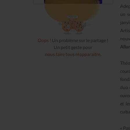
Adep
un s
janvi
Arti
nouv
Oops !
Un problème sur le partage !
Allu
Un petit geste pour
nous faire tous réapparaître
.
Théo
cour
fond
duo 
ouver
et le
cultu
« Pas