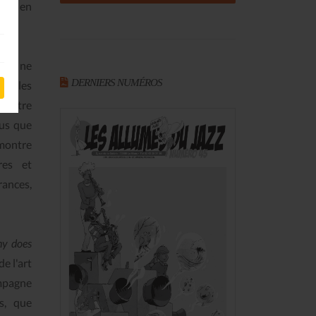
gir en
s ou ne
DERNIERS NUMÉROS
er les
me être
lus que
 montre
res et
rances,
y does
e l'art
ompagne
s, que