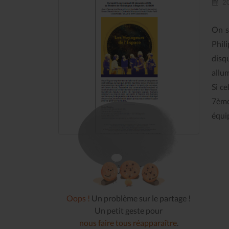
20
On s
Phil
disq
allum
Si ce
7ème
équi
Oops !
Un problème sur le partage !
Un petit geste pour
nous faire tous réapparaître
.