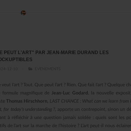
E PEUT L'ART" PAR JEAN-MARIE DURAND LES
OCKUPTIBLES
24-12-10
EVENEMENTS
veut l’art ? Tout. Que peut l’art ? Rien. Que fait l’art ? Quelque ch
e formule magnifique de
Jean-Luc Godard
, la nouvelle exposi
iste
Thomas Hirschhorn
, LAST CHANCE : What can we learn from 
t, for today's understanding ?
, apporte un contrepoint, sinon un d
tant à réfléchir à une question jamais soldée : quels sont les p
tifs de l’art sur la marche de l’histoire ? L’art peut-il nous éclaire