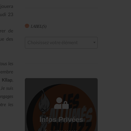
jouera
eudi 23
LABEL(S)
rer de
que des
Choisissez votre élément
ous les
Membre
s
Kllap
,
 Je suis
langages
tre les
Connectez-vous
à votre espace privé.
Infos Privées
Connexion