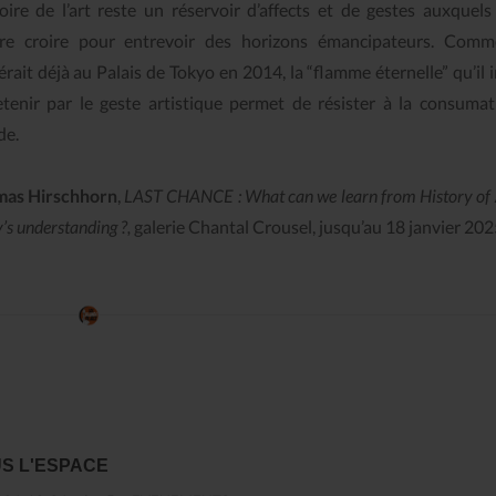
toire de l’art reste un réservoir d’affects et de gestes auxquels 
re croire pour entrevoir des horizons émancipateurs. Comme
rait déjà au Palais de Tokyo en 2014, la “flamme éternelle” qu’il i
etenir par le geste artistique permet de résister à la consuma
e.
Le Journal n°44
Le Journal n°
Casserolade pour le roy
SPÉCIAL 30 AN
as Hirschhorn
,
LAST CHANCE : What can we learn from History of A
’s understanding ?,
galerie Chantal Crousel, jusqu’au 18 janvier 202
S L'ESPACE