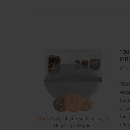
"QU
INR
20
“Que 
cett
l’art
of Ar
invi
Oops !
Un problème sur le partage !
effec
Un petit geste pour