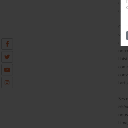
ce q
consé
Conv
veul
chose
notre
l’his
comm
conv
l’art
Ses 
histo
nous
l’im