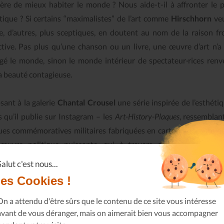
ère de mieux habiter le monde ? Nous aide-t-il à affronter le 
tique ? Si certains “maximalistes” de l’art comme
Hirschhorn
veu
re, d’autres, plus sceptiques, en doutent au nom de la raison fr
ctive. Pas plus qu’une chanson ou un livre, une œuvre d’art n’a
gé le monde, sinon le monde intérieur de spectateur·rices renv
a beauté contagieuse.
sant à la galerie
Chantal Crousel
une série inspirée de l’esthéti
s qu’il publie sur Instagram – les
Art-History-Plaques
, ressemblan
ues commémoratives militaires fabriquées en carton -, l’artiste p
œuvre politique puissante, qui à travers des formes précai
lées, défend une idée proche d’un miracle : la possibilité qu’a l
Salut c'est nous...
former les vies. “Je crois au pouvoir de l’Art parce qu’il ouvre une
les Cookies !
erselle et intemporelle dans les habitudes de commenter le quot
me-t-il dans le texte qui accompagne ses pièces. “Cette percée,
On a attendu d'être sûrs que le contenu de ce site vous intéresse
avant de vous déranger, mais on aimerait bien vous accompagner
ible par l’Art, peut être la clé pour apprendre et comprendre rée