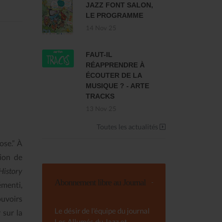
JAZZ FONT SALON,
LE PROGRAMME
14 Nov 25
FAUT-IL
RÉAPPRENDRE À
ÉCOUTER DE LA
MUSIQUE ? - ARTE
TRACKS
13 Nov 25
Toutes les actualités
ose.” À
tion de
History
Abonnement libre au Journal
émenti,
ouvoirs
Le désir de l'équipe du journal
r sur la
Les Allumés du Jazz et,