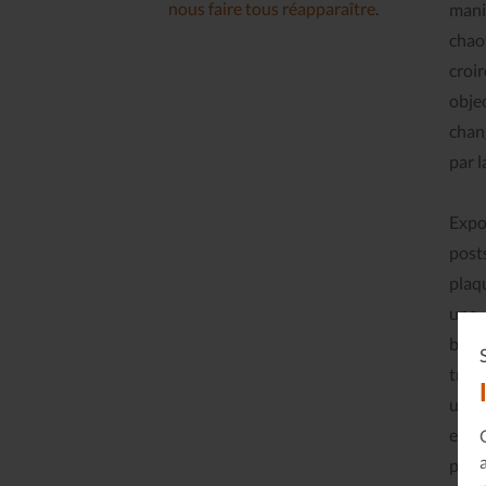
nous faire tous réapparaître
.
mani
chao
croi
obje
chan
par l
Expo
post
plaq
une 
brico
trans
univ
esti
poss