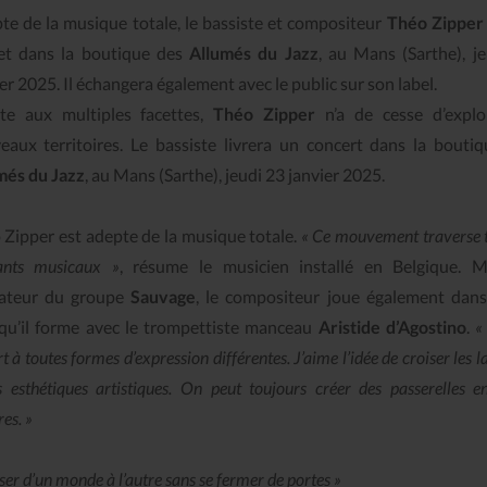
te de la musique totale, le bassiste et compositeur
Théo Zipper
et dans la boutique des
Allumés du Jazz
, au Mans (Sarthe), j
er 2025. Il échangera également avec le public sur son label.
ste aux multiples facettes,
Théo Zipper
n’a de cesse d’explo
eaux territoires. Le bassiste livrera un concert dans la bouti
més du Jazz
, au Mans (Sarthe), jeudi 23 janvier 2025.
 Zipper est adepte de la musique totale.
« Ce mouvement traverse t
ants musicaux »
, résume le musicien installé en Belgique. 
ateur du groupe
Sauvage
, le compositeur joue également dan
qu’il forme avec le trompettiste manceau
Aristide d’Agostino
.
«
t à toutes formes d’expression différentes. J’aime l’idée de croiser les 
s esthétiques artistiques. On peut toujours créer des passerelles en
res. »
ser d’un monde à l’autre sans se fermer de portes »