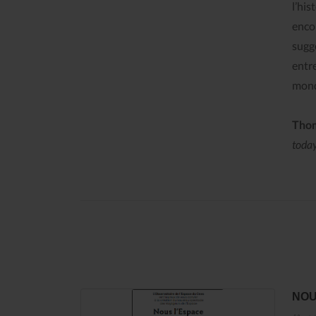
l’his
enco
suggé
entr
mond
Le Journal n°45
Sonorama
Thom
today
NOU