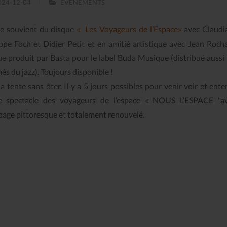
24-12-04
EVENEMENTS
e souvient du disque
« Les Voyageurs de l’Espace»
avec Claudia
ippe Foch et Didier Petit et en amitié artistique avec Jean Roch
ue produit par Basta pour le label Buda Musique (distribué aussi 
és du jazz). Toujours disponible !
la tente sans ôter. Il y a 5 jours possibles pour venir voir et ente
 spectacle des voyageurs de l’espace « NOUS L’ESPACE "a
page pittoresque et totalement renouvelé.