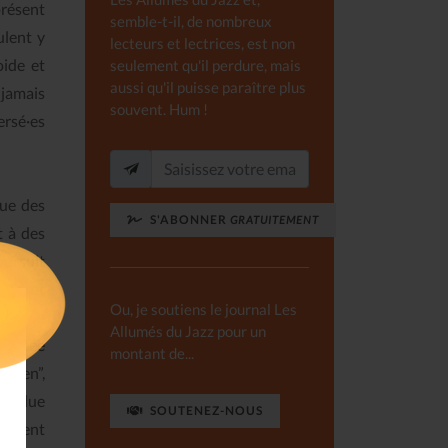
présent
semble-t-il, de nombreux
lent y
lecteurs et lectrices, est non
oide et
seulement qu'il perdure, mais
aussi qu'il puisse paraître plus
 jamais
souvent. Hum !
ersé·es
que des
S'ABONNER
GRATUITEMENT
t à des
oursuit
res et
Ou, je soutiens le journal Les
’art de
Allumés du Jazz pour un
 percée
montant de...
idien”,
 rendue
SOUTENEZ-NOUS
llement