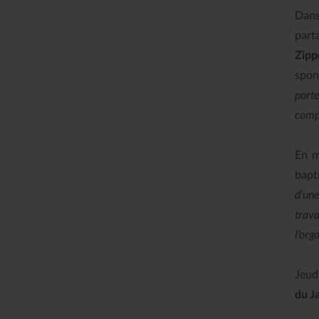
Dans 
part
Zipp
spon
port
compo
En m
bapt
d’une
trava
l’org
Jeudi
du J