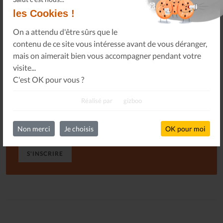
Tous les numéros
les Cookies !
On a attendu d'être sûrs que le
contenu de ce site vous intéresse avant de vous déranger,
mais on aimerait bien vous accompagner pendant votre
Newsletter
visite...
C'est OK pour vous ?
Abonnez-vous à notre newsletter pour obtenir des
nouvelles importantes, des conseils et plus encore.
Réalisé par
gizboo
Non merci
Je choisis
OK pour moi
S'INSCRIRE