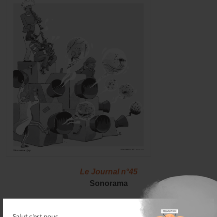
Le Journal n°45
Sonorama
Salut c'est nous...