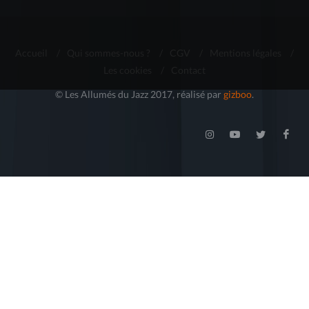
Accueil
/
Qui sommes-nous ?
/
CGV
/
Mentions légales
/
Les cookies
/
Contact
© Les Allumés du Jazz 2017, réalisé par
gizboo
.