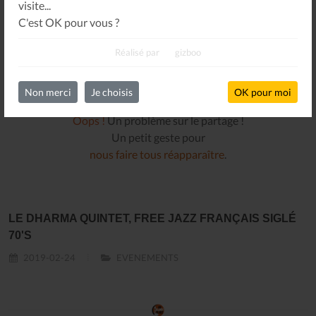
visite...
C'est OK pour vous ?
Réalisé par
gizboo
Non merci
Je choisis
OK pour moi
Oops !
Un problème sur le partage !
Un petit geste pour
nous faire tous réapparaître
.
LE DHARMA QUINTET, FREE JAZZ FRANÇAIS SIGLÉ
70'S
2019-02-24
EVENEMENTS