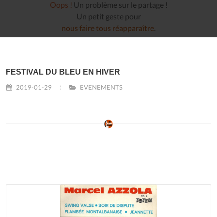
Oops !
Un problème sur le partage !
Un petit geste pour
nous faire tous réapparaître
.
FESTIVAL DU BLEU EN HIVER
2019-01-29
EVENEMENTS