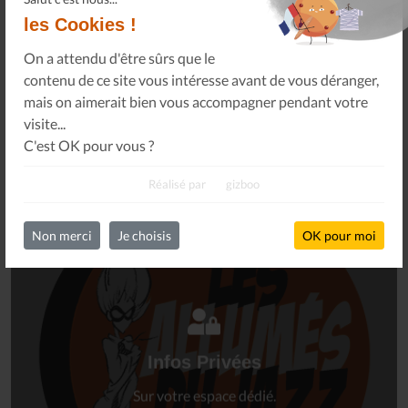
les Cookies !
On a attendu d'être sûrs que le
contenu de ce site vous intéresse avant de vous déranger,
S'INSCRIRE
mais on aimerait bien vous accompagner pendant votre
visite...
C'est OK pour vous ?
Réalisé par
gizboo
Non merci
Je choisis
OK pour moi
Connectez-vous
à votre espace privé.
Infos Privées
Connexion
Sur votre espace dédié.