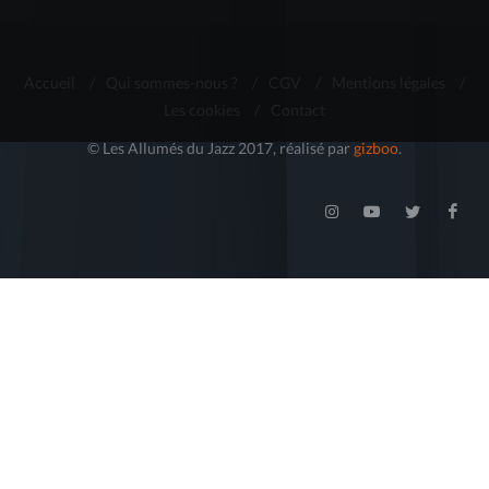
Accueil
/
Qui sommes-nous ?
/
CGV
/
Mentions légales
/
Les cookies
/
Contact
© Les Allumés du Jazz 2017, réalisé par
gizboo
.