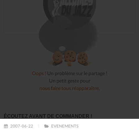
Oops !
Un problème sur le partage !
Un petit geste pour
nous faire tous réapparaître
.
ÉCOUTEZ AVANT DE COMMANDER !
2007-06-22
EVENEMENTS