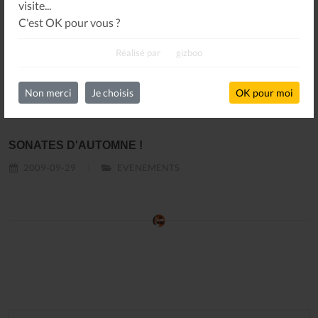
visite...
C'est OK pour vous ?
Oops !
Un problème sur le partage !
Réalisé par
gizboo
Un petit geste pour
nous faire tous réapparaître
.
Non merci
Je choisis
OK pour moi
SONATES D'AUTOMNE !
2009-09-29
EVENEMENTS