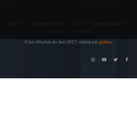
Accueil
/
Qui sommes-nous ?
/
CGV
/
Mentions légales
/
Les cookies
/
Contact
© Les Allumés du Jazz 2017, réalisé par
gizboo
.