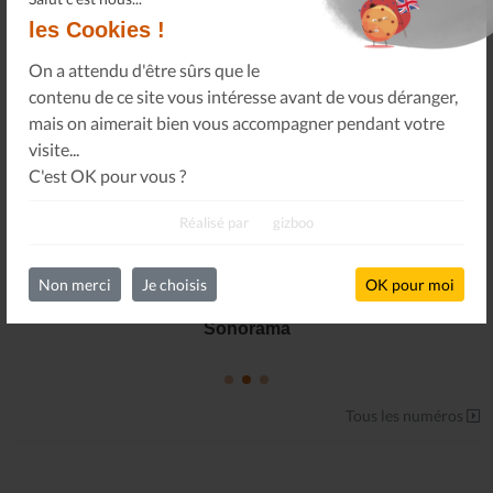
les Cookies !
On a attendu d'être sûrs que le
contenu de ce site vous intéresse avant de vous déranger,
mais on aimerait bien vous accompagner pendant votre
visite...
C'est OK pour vous ?
Réalisé par
gizboo
Non merci
Je choisis
OK pour moi
Le Journal n°45
Sonorama
Tous les numéros