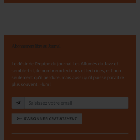
Abonnement libre au Journal
Le désir de l'équipe du journal Les Allumés du Jazz et,
semble-t-il, de nombreux lecteurs et lectrices, est non
seulement qu'il perdure, mais aussi qu'il puisse paraître
plus souvent. Hum !
S'ABONNER
GRATUITEMENT