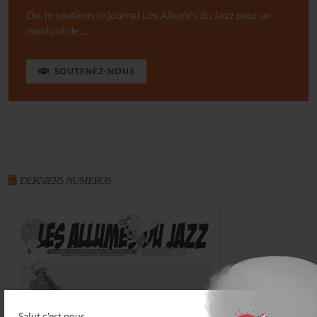
Ou, je soutiens le journal Les Allumés du Jazz pour un
montant de...
SOUTENEZ-NOUS
DERNIERS NUMÉROS
Salut c'est nous...