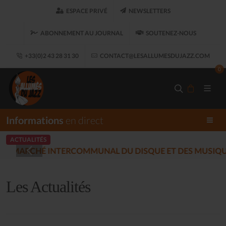
ESPACE PRIVÉ
NEWSLETTERS
ABONNEMENT AU JOURNAL
SOUTENEZ-NOUS
+33(0)2 43 28 31 30
CONTACT@LESALLUMESDUJAZZ.COM
0
Informations
en direct
ACTUALITÉS
LES ALLUMÉS DU JAZ
17)
Les Actualités