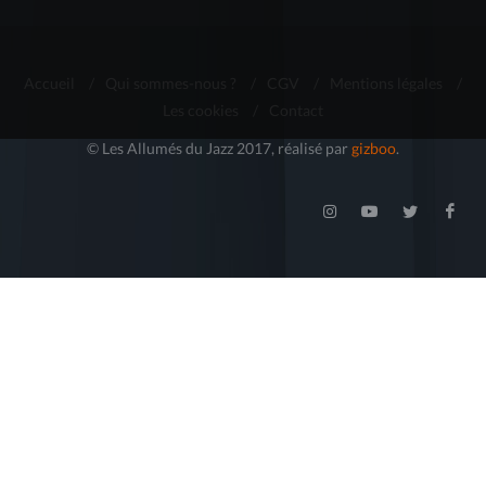
Accueil
/
Qui sommes-nous ?
/
CGV
/
Mentions légales
/
Les cookies
/
Contact
© Les Allumés du Jazz 2017, réalisé par
gizboo
.