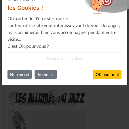
les Cookies !
Ou, je soutiens le journal Les Allumés du Jazz pour un
montant de...
On a attendu d'être sûrs que le
contenu de ce site vous intéresse avant de vous déranger,
SOUTENEZ-NOUS
mais on aimerait bien vous accompagner pendant votre
visite...
C'est OK pour vous ?
Réalisé par
gizboo
Non merci
Je choisis
OK pour moi
DERNIERS NUMÉROS