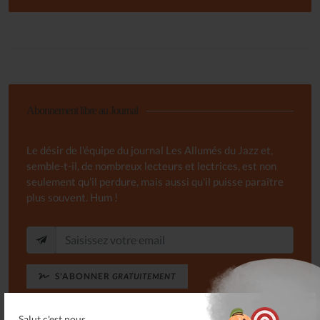
Abonnement libre au Journal
Le désir de l'équipe du journal Les Allumés du Jazz et,
semble-t-il, de nombreux lecteurs et lectrices, est non
seulement qu'il perdure, mais aussi qu'il puisse paraître
plus souvent. Hum !
S'ABONNER
GRATUITEMENT
Salut c'est nous...