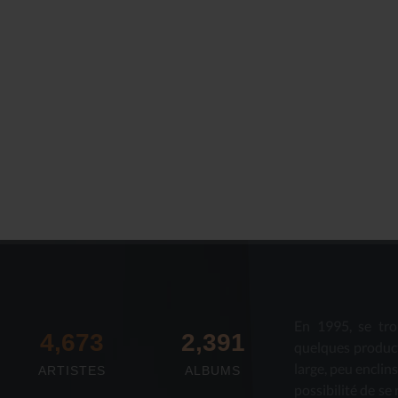
En 1995, se tro
4,673
2,712
quelques produc
large, peu enclin
ARTISTES
ALBUMS
possibilité de se