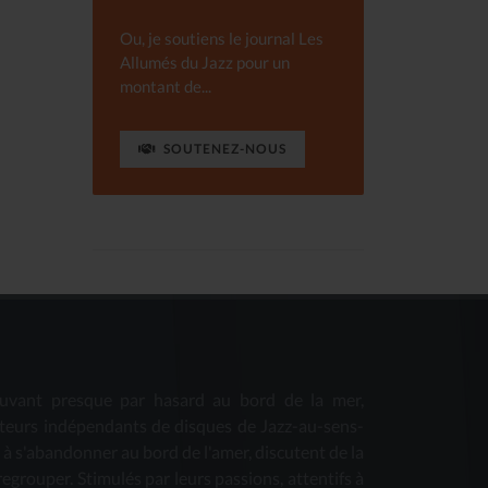
Ou, je soutiens le journal Les
Allumés du Jazz pour un
montant de...
SOUTENEZ-NOUS
uvant presque par hasard au bord de la mer,
teurs indépendants de disques de Jazz-au-sens-
s à s'abandonner au bord de l'amer, discutent de la
 regrouper. Stimulés par leurs passions, attentifs à