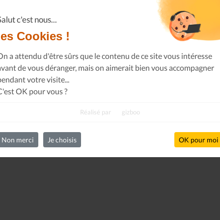
Salut c'est nous...
les Cookies !
On a attendu d'être sûrs que le contenu de ce site vous intéresse
avant de vous déranger, mais on aimerait bien vous accompagner
pendant votre visite...
C'est OK pour vous ?
Le Journal n°44
Le Journal n°
Casserolade pour le roy
SPÉCIAL 30 AN
Réalisé par
gizboo
Non merci
Je choisis
OK pour moi