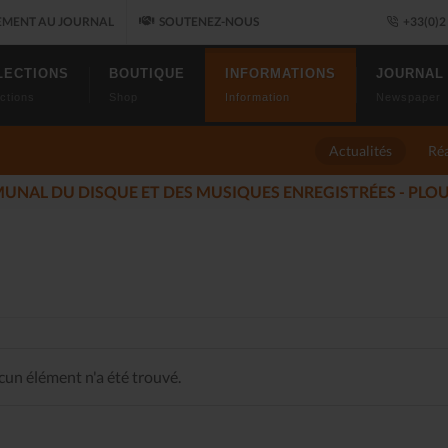
MENT AU JOURNAL
SOUTENEZ-NOUS
+33(0)2 
LECTIONS
BOUTIQUE
INFORMATIONS
JOURNAL
ctions
Shop
Information
Newspaper
Actualités
Réa
DU JAZZ FONT SALON, LE PROGRAMME
(2025-11-14)
un élément n'a été trouvé.