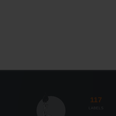
117
LABELS