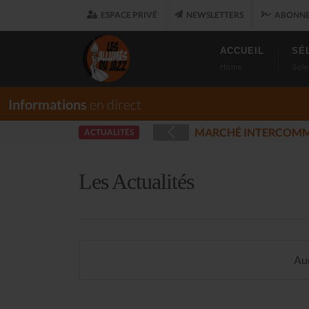
ESPACE PRIVÉ
NEWSLETTERS
ABONNE
ACCUEIL
SÉ
Home
Sele
Informations
en direct
- PLOUARET
L
ACTUALITÉS
(2025-12-17)
Les Actualités
Auc