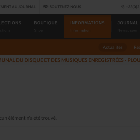
MENT AU JOURNAL
SOUTENEZ-NOUS
+33(0)2 
LECTIONS
BOUTIQUE
INFORMATIONS
JOURNAL
ctions
Shop
Information
Newspaper
Actualités
Réa
ES ALLUMÉS DU JAZZ FONT SALON, LE PROGRAMME
(2025-11
un élément n'a été trouvé.