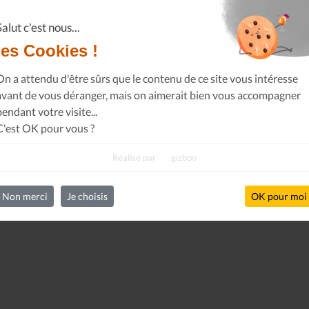
Salut c'est nous...
les Cookies !
On a attendu d'être sûrs que le contenu de ce site vous intéresse
avant de vous déranger, mais on aimerait bien vous accompagner
pendant votre visite...
C'est OK pour vous ?
Réalisé par
gizboo
Non merci
Je choisis
OK pour moi