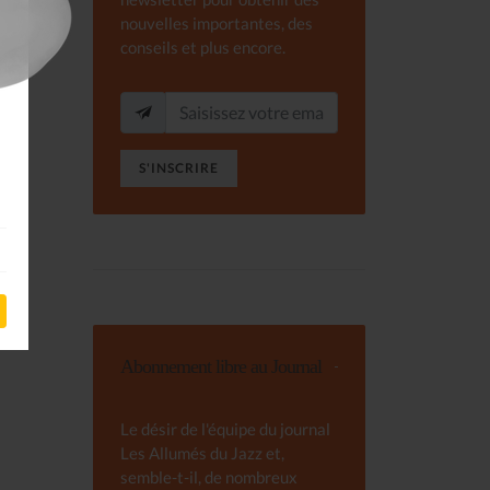
nouvelles importantes, des
conseils et plus encore.
S'INSCRIRE
Abonnement libre au Journal
Le désir de l'équipe du journal
Les Allumés du Jazz et,
semble-t-il, de nombreux