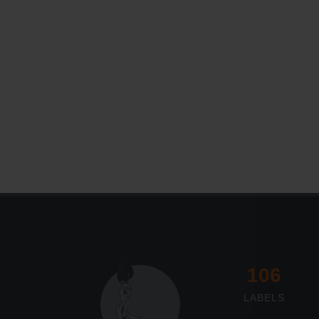
Le Journal n°45
Sonorama
117
LABELS