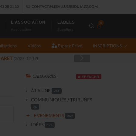
43 28 31 30
CONTACT@LESALLUMESDUJAZZ.COM
L'ASSOCIATION
LABELS
0
Association
Suppliers
lisations
Vidéos
Espace Privé
INSCRIPTIONS
-14)
CATÉGORIES
EFFACER
À LA UNE
241
COMMUNIQUÉS / TRIBUNES
26
EVENEMENTS
269
IDÉES
195