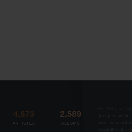
Le Journal n°44
Le Journal n°
Casserolade pour le roy
SPÉCIAL 30 AN
En 1995, se tro
4,673
2,712
quelques produc
large, peu enclin
ARTISTES
ALBUMS
possibilité de se