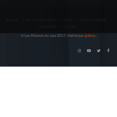
Accueil
/
Qui sommes-nous ?
/
CGV
/
Mentions légales
/
Les cookies
/
Contact
© Les Allumés du Jazz 2017, réalisé par
gizboo
.