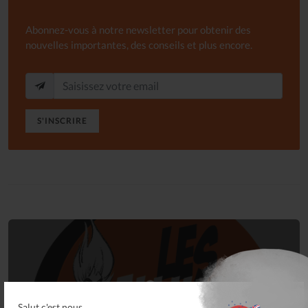
Abonnez-vous à notre newsletter pour obtenir des
nouvelles importantes, des conseils et plus encore.
S'INSCRIRE
Connectez-vous
Salut c'est nous...
à votre espace privé.