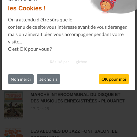
Infos Privées
les Cookies !
Connexion
Sur votre espace dédié.
On a attendu d'être sûrs que le
contenu de ce site vous intéresse avant de vous déranger,
mais on aimerait bien vous accompagner pendant votre
visite...
C'est OK pour vous ?
Réalisé par
gizboo
Non merci
Je choisis
OK pour moi
DERNIÈRES ACTUALITÉS
MARCHÉ INTERCOMMUNAL DU DISQUE ET
DES MUSIQUES ENREGISTRÉES - PLOUARET
17 Dec 25
LES ALLUMÉS DU JAZZ FONT SALON, LE