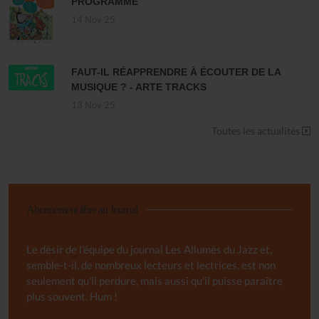
PROGRAMME
14 Nov 25
FAUT-IL RÉAPPRENDRE À ÉCOUTER DE LA
MUSIQUE ? - ARTE TRACKS
13 Nov 25
Toutes les actualités
Abonnement libre au Journal
Le désir de l'équipe du journal Les Allumés du Jazz et,
semble-t-il, de nombreux lecteurs et lectrices, est non
seulement qu'il perdure, mais aussi qu'il puisse paraître
plus souvent. Hum !