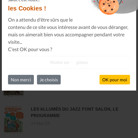
les Cookies !
S'INSCRIRE
On a attendu d'être sûrs que le
contenu de ce site vous intéresse avant de vous déranger,
mais on aimerait bien vous accompagner pendant votre
visite...
C'est OK pour vous ?
DERNIÈRES ACTUALITÉS
Réalisé par
gizboo
MARCHÉ INTERCOMMUNAL DU DISQUE ET
DES MUSIQUES ENREGISTRÉES - PLOUARET
Non merci
Je choisis
OK pour moi
17 Dec 25
LES ALLUMÉS DU JAZZ FONT SALON, LE
PROGRAMME
14 Nov 25