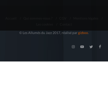
Accueil
/
Qui sommes-nous ?
/
CGV
/
Mentions légales
/
Les cookies
/
Contact
© Les Allumés du Jazz 2017, réalisé par
gizboo
.