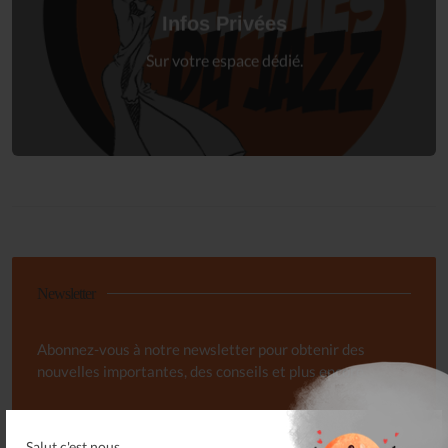
à votre espace privé.
Infos Privées
Connexion
Sur votre espace dédié.
Newsletter
Abonnez-vous à notre newsletter pour obtenir des
nouvelles importantes, des conseils et plus encore.
Salut c'est nous...