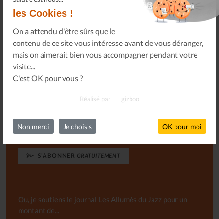
les Cookies !
On a attendu d'être sûrs que le
Abonnement libre au Journal
contenu de ce site vous intéresse avant de vous déranger,
mais on aimerait bien vous accompagner pendant votre
visite...
Le désir de l'équipe du journal Les Allumés du Jazz et,
C'est OK pour vous ?
semble-t-il, de nombreux lecteurs et lectrices, est non
seulement qu'il perdure, mais aussi qu'il puisse paraître
Réalisé par
gizboo
plus souvent. Hum !
Non merci
Je choisis
OK pour moi
S'ABONNER
GRATUITEMENT
Ou, je soutiens le journal Les Allumés du Jazz pour un
montant de...