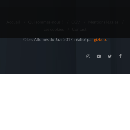
Accueil
/
Qui sommes-nous ?
/
CGV
/
Mentions légales
/
Les cookies
/
Contact
© Les Allumés du Jazz 2017, réalisé par
gizboo
.