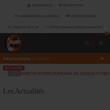
ESPACE PRIVÉ
NEWSLETTERS
ABONNEMENT AU JOURNAL
SOUTENEZ-NOUS
+33(0)2 43 28 31 30
CONTACT@LESALLUMESDUJAZZ.COM
0
Informations
en direct
ACTUALITÉS
LES ALLUMÉS 
(2025-12-17)
Les Actualités