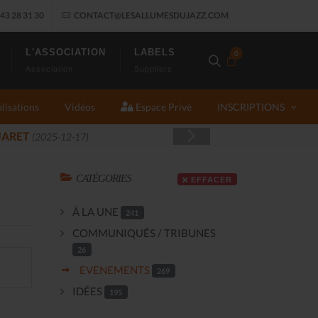
43 28 31 30
CONTACT@LESALLUMESDUJAZZ.COM
L'ASSOCIATION
LABELS
0
Association
Suppliers
lisations
Vidéos
Espace Privé
INSCRIPTIONS
 JAZZ FONT SALON, LE PROGRAMME
(2025-11-14)
CATÉGORIES
EFFACER
À LA UNE
241
COMMUNIQUÉS / TRIBUNES
26
EVENEMENTS
269
IDÉES
195