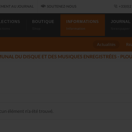
MENT AU JOURNAL
SOUTENEZ-NOUS
+33(0)2 
LECTIONS
BOUTIQUE
INFORMATIONS
JOURNAL
ctions
Shop
Information
Newspaper
Actualités
Réa
LES ALLUMÉS DU
5-12-17)
un élément n'a été trouvé.