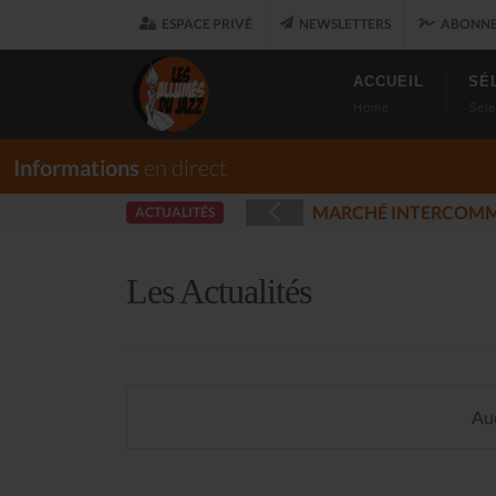
ESPACE PRIVÉ
NEWSLETTERS
ABONNE
ACCUEIL
SÉ
Home
Sele
Informations
en direct
ISQUE ET DES MUSIQUES ENREGISTRÉES - PLOUARET
ACTUALITÉS
(202
Les Actualités
Auc