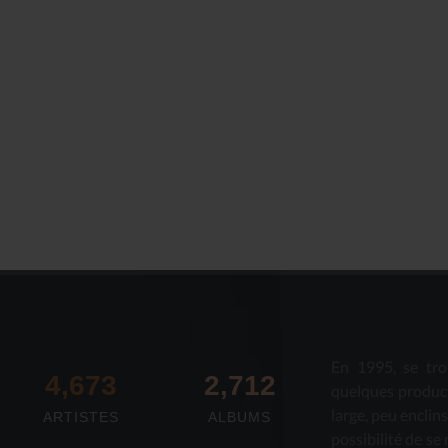
Le Journal n°44
Le Journal n°
Casserolade pour le roy
SPÉCIAL 30 AN
En 1995, se tro
4,673
2,712
quelques produc
large, peu enclin
ARTISTES
ALBUMS
possibilité de se