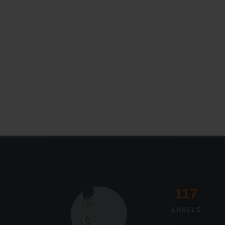
Le Journal n°45
Sonorama
117
LABELS