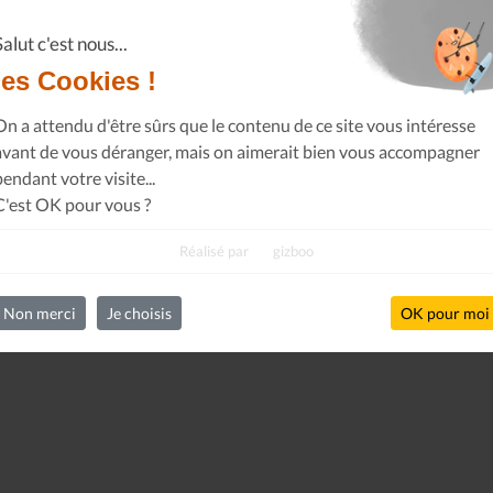
Salut c'est nous...
les Cookies !
On a attendu d'être sûrs que le contenu de ce site vous intéresse
avant de vous déranger, mais on aimerait bien vous accompagner
pendant votre visite...
C'est OK pour vous ?
Réalisé par
gizboo
Non merci
Je choisis
OK pour moi