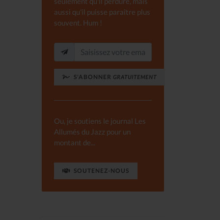
seulement qu'il perdure, mais
aussi qu'il puisse paraître plus
souvent. Hum !
S'ABONNER
GRATUITEMENT
Ou, je soutiens le journal Les
Allumés du Jazz pour un
montant de...
SOUTENEZ-NOUS