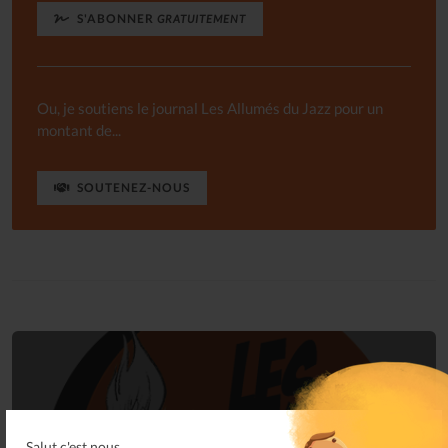
S'ABONNER
GRATUITEMENT
Ou, je soutiens le journal Les Allumés du Jazz pour un
montant de...
SOUTENEZ-NOUS
Connectez-vous
Salut c'est nous...