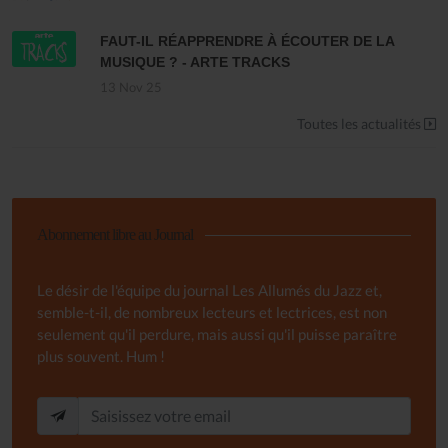
FAUT-IL RÉAPPRENDRE À ÉCOUTER DE LA
MUSIQUE ? - ARTE TRACKS
13 Nov 25
Toutes les actualités
Abonnement libre au Journal
Le désir de l'équipe du journal Les Allumés du Jazz et,
semble-t-il, de nombreux lecteurs et lectrices, est non
seulement qu'il perdure, mais aussi qu'il puisse paraître
plus souvent. Hum !