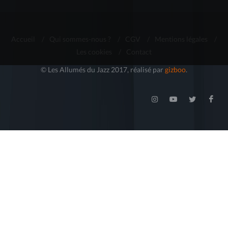
Accueil
/
Qui sommes-nous ?
/
CGV
/
Mentions légales
/
Les cookies
/
Contact
© Les Allumés du Jazz 2017, réalisé par
gizboo
.