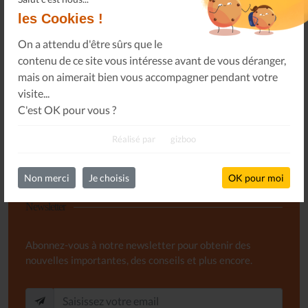
à votre espace privé.
les Cookies !
Infos Privées
Connexion
On a attendu d'être sûrs que le
Sur votre espace dédié.
contenu de ce site vous intéresse avant de vous déranger,
mais on aimerait bien vous accompagner pendant votre
visite...
C'est OK pour vous ?
Réalisé par
gizboo
Non merci
Je choisis
OK pour moi
Newsletter
Abonnez-vous à notre newsletter pour obtenir des
nouvelles importantes, des conseils et plus encore.