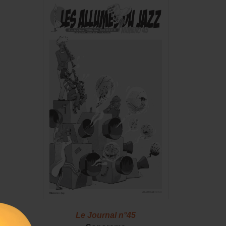
46
Le Journal n°45
Le J