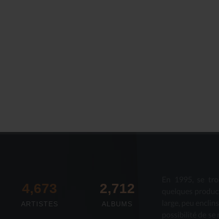
En 1995, se tro
4,673
2,712
quelques produc
large, peu enclin
ARTISTES
ALBUMS
possibilité de se