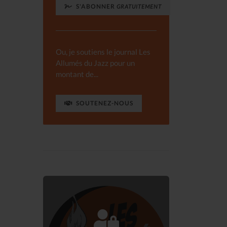
S'ABONNER
GRATUITEMENT
Ou, je soutiens le journal Les
Allumés du Jazz pour un
montant de...
SOUTENEZ-NOUS