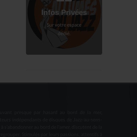
Connectez-vous
à votre espace privé.
Infos Privées
Connexion
Sur votre espace
dédié.
uvant presque par hasard au bord de la mer,
teurs indépendants de disques de Jazz-au-sens-
s à s'abandonner au bord de l'amer, discutent de la
 regrouper. Stimulés par leurs passions, attentifs à