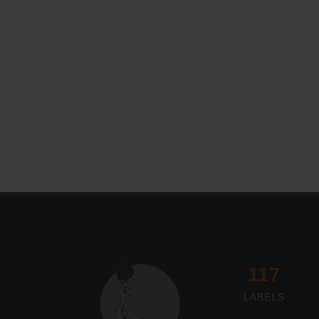
117
LABELS