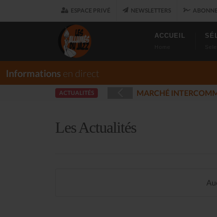
ESPACE PRIVÉ
NEWSLETTERS
ABONNE
ACCUEIL
SÉ
Home
Sele
Informations
en direct
 PLOUARET
LES
ACTUALITÉS
(2025-12-17)
Les Actualités
Auc