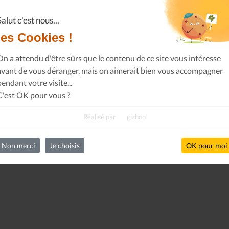
Casserolade pour le roy
SPÉCIAL 30 AN
Salut c'est nous...
les Cookies !
On a attendu d'être sûrs que le contenu de ce site vous intéresse
avant de vous déranger, mais on aimerait bien vous accompagner
pendant votre visite...
C'est OK pour vous ?
Réalisé par
gizboo
Non merci
Je choisis
OK pour moi