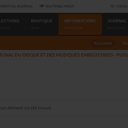
MENT AU JOURNAL
SOUTENEZ-NOUS
+33(0)2 
LECTIONS
BOUTIQUE
INFORMATIONS
JOURNAL
ctions
Shop
Information
Newspaper
Actualités
Réa
 ALLUMÉS DU JAZZ FONT SALON, LE PROGRAMME
(2025-11-1
un élément n'a été trouvé.