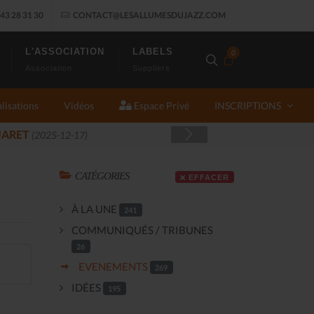
43 28 31 30
CONTACT@LESALLUMESDUJAZZ.COM
L'ASSOCIATION
LABELS
0
Association
Suppliers
lisations
Vidéos
Espace Privé
INSCRIPTIONS
4)
CATÉGORIES
EFFACER
À LA UNE
241
COMMUNIQUÉS / TRIBUNES
26
EVENEMENTS
269
IDÉES
195