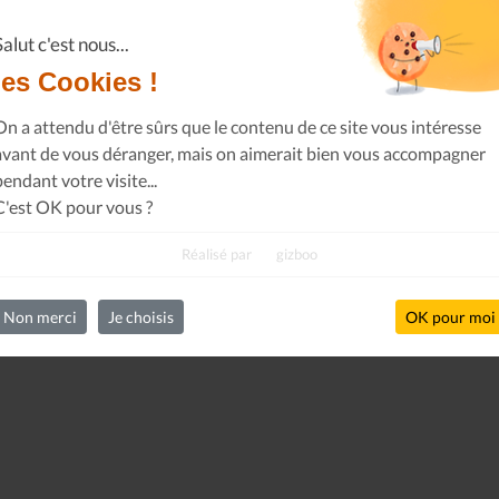
Salut c'est nous...
les Cookies !
On a attendu d'être sûrs que le contenu de ce site vous intéresse
avant de vous déranger, mais on aimerait bien vous accompagner
pendant votre visite...
C'est OK pour vous ?
Réalisé par
gizboo
Non merci
Je choisis
OK pour moi