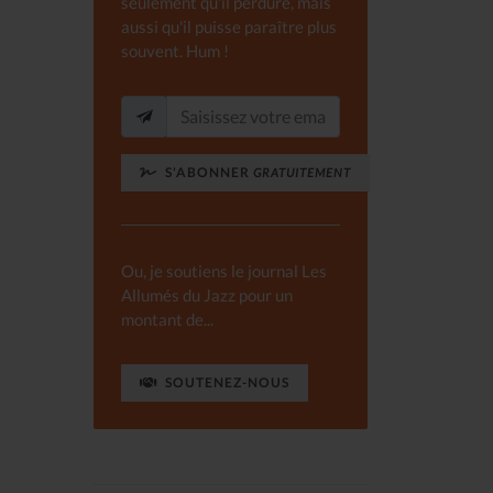
seulement qu'il perdure, mais
aussi qu'il puisse paraître plus
souvent. Hum !
S'ABONNER
GRATUITEMENT
Ou, je soutiens le journal Les
Allumés du Jazz pour un
montant de...
SOUTENEZ-NOUS