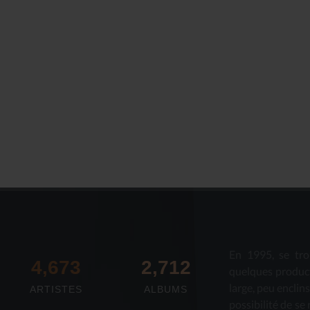
En 1995, se tro
4,673
2,712
quelques produc
large, peu enclin
ARTISTES
ALBUMS
possibilité de se