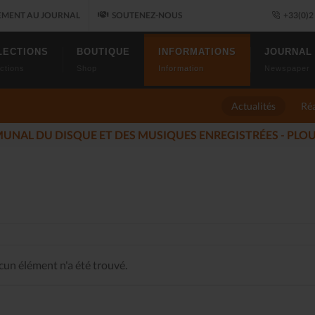
MENT AU JOURNAL
SOUTENEZ-NOUS
+33(0)2 
LECTIONS
BOUTIQUE
INFORMATIONS
JOURNAL
ctions
Shop
Information
Newspaper
Actualités
Réa
LES ALLUMÉS DU JAZZ FONT SALON, LE PROGRAMME
(2025-
un élément n'a été trouvé.