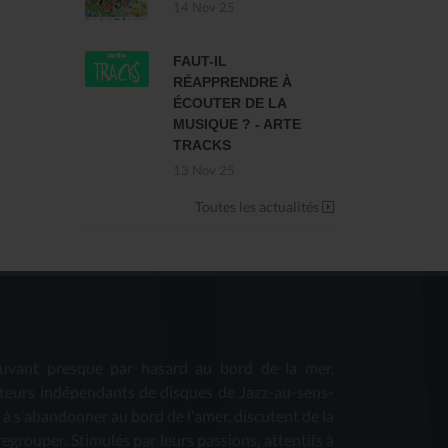
14 Nov 25
FAUT-IL
RÉAPPRENDRE À
ÉCOUTER DE LA
MUSIQUE ? - ARTE
TRACKS
13 Nov 25
Toutes les actualités
uvant presque par hasard au bord de la mer,
teurs indépendants de disques de Jazz-au-sens-
s à s'abandonner au bord de l'amer, discutent de la
 regrouper. Stimulés par leurs passions, attentifs à