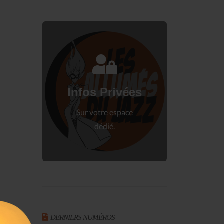
Connectez-vous
à votre espace privé.
Infos Privées
Connexion
Sur votre espace
dédié.
DERNIERS NUMÉROS