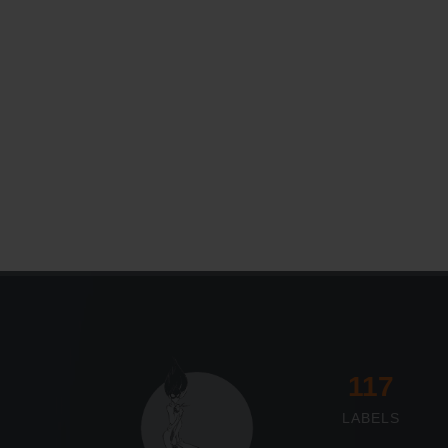
117
LABELS