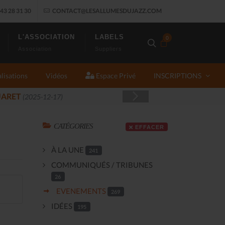
43 28 31 30
CONTACT@LESALLUMESDUJAZZ.COM
L'ASSOCIATION
LABELS
0
Association
Suppliers
lisations
Vidéos
Espace Privé
INSCRIPTIONS
11-14)
CATÉGORIES
EFFACER
À LA UNE
241
COMMUNIQUÉS / TRIBUNES
26
EVENEMENTS
269
IDÉES
195