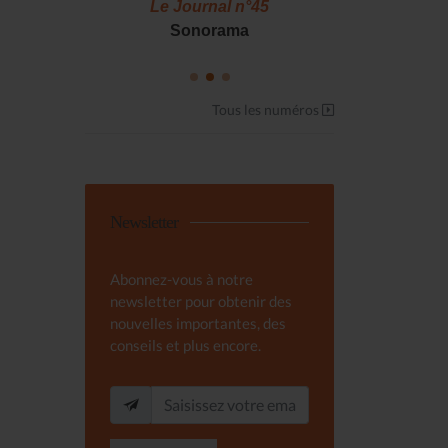
46
Le Journal n°45
Le J
S !
Sonorama
Casserol
Tous les numéros
Newsletter
Abonnez-vous à notre
newsletter pour obtenir des
nouvelles importantes, des
conseils et plus encore.