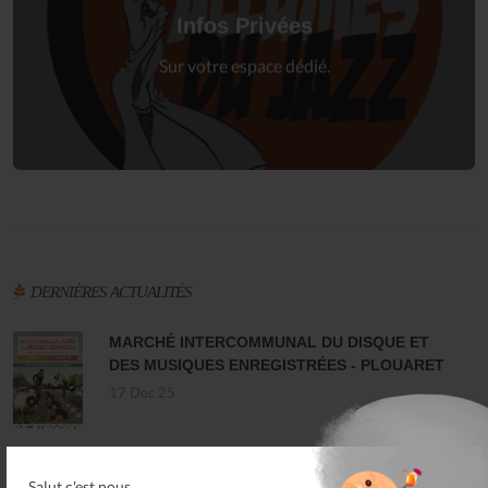
à votre espace privé.
Infos Privées
Connexion
Sur votre espace dédié.
DERNIÈRES ACTUALITÉS
MARCHÉ INTERCOMMUNAL DU DISQUE ET
DES MUSIQUES ENREGISTRÉES - PLOUARET
17 Dec 25
LES ALLUMÉS DU JAZZ FONT SALON, LE
Salut c'est nous...