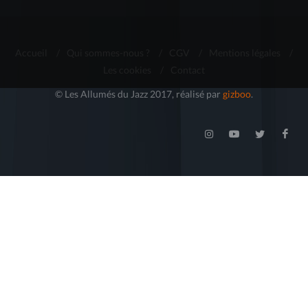
Accueil
/
Qui sommes-nous ?
/
CGV
/
Mentions légales
/
Les cookies
/
Contact
© Les Allumés du Jazz 2017, réalisé par
gizboo
.