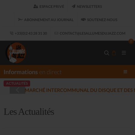
ESPACE PRIVÉ
NEWSLETTERS
ABONNEMENT AU JOURNAL
SOUTENEZ-NOUS
+33(0)2 43 28 31 30
CONTACT@LESALLUMESDUJAZZ.COM
0
Informations
en direct
ACTUALITÉS
LES ALLUMÉS 
(2025-12-17)
Les Actualités