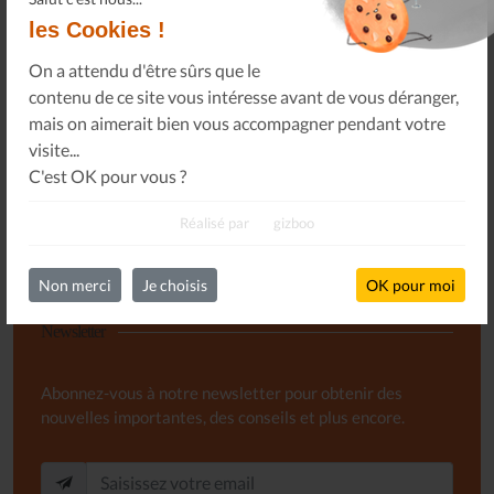
PROGRAMME
les Cookies !
14 Nov 25
On a attendu d'être sûrs que le
contenu de ce site vous intéresse avant de vous déranger,
FAUT-IL RÉAPPRENDRE À ÉCOUTER DE LA
mais on aimerait bien vous accompagner pendant votre
MUSIQUE ? - ARTE TRACKS
visite...
13 Nov 25
C'est OK pour vous ?
Toutes les actualités
Réalisé par
gizboo
Non merci
Je choisis
OK pour moi
Newsletter
Abonnez-vous à notre newsletter pour obtenir des
nouvelles importantes, des conseils et plus encore.