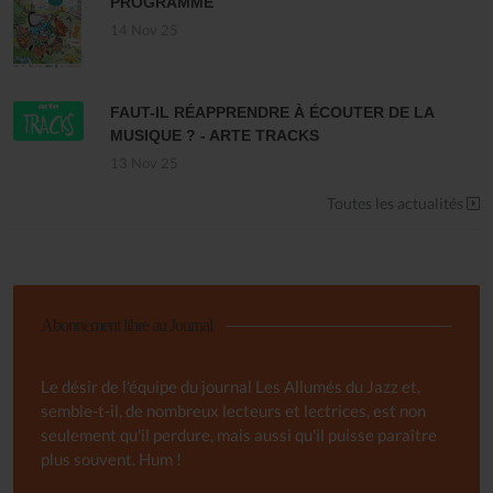
PROGRAMME
14 Nov 25
FAUT-IL RÉAPPRENDRE À ÉCOUTER DE LA
MUSIQUE ? - ARTE TRACKS
13 Nov 25
Toutes les actualités
Abonnement libre au Journal
Le désir de l'équipe du journal Les Allumés du Jazz et,
semble-t-il, de nombreux lecteurs et lectrices, est non
seulement qu'il perdure, mais aussi qu'il puisse paraître
plus souvent. Hum !