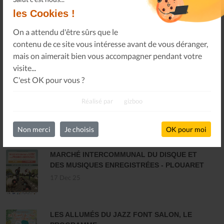
Infos Privées
les Cookies !
Connexion
Sur votre espace dédié.
On a attendu d'être sûrs que le
contenu de ce site vous intéresse avant de vous déranger,
mais on aimerait bien vous accompagner pendant votre
visite...
C'est OK pour vous ?
Réalisé par
gizboo
Non merci
Je choisis
OK pour moi
DERNIÈRES ACTUALITÉS
MARCHÉ INTERCOMMUNAL DU DISQUE ET
DES MUSIQUES ENREGISTRÉES - PLOUARET
17 Dec 25
LES ALLUMÉS DU JAZZ FONT SALON, LE