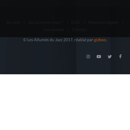
Accueil
/
Qui sommes-nous ?
/
CGV
/
Mentions légales
/
Les cookies
/
Contact
© Les Allumés du Jazz 2017, réalisé par
gizboo
.