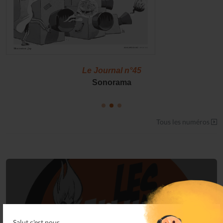
Le Journal n°45
Sonorama
Tous les numéros
Connectez-vous
Salut c'est nous...
à votre espace privé.