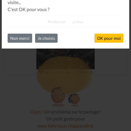
visite...
C'est OK pour vous ?
Réalisé par
gizboo
Non merci
Je choisis
OK pour moi
Oops !
Un problème sur le partage !
Un petit geste pour
nous faire tous réapparaître
.