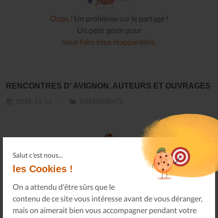
Oops !
Un problème sur le partage !
Un petit geste pour
nous faire tous réapparaître
.
RENCONTRES D' AVIGNON, AUTEURS ET OUVRAGES
2018-11-12
EVENEMENTS
Salut c'est nous...
les Cookies !
On a attendu d'être sûrs que le
contenu de ce site vous intéresse avant de vous déranger,
mais on aimerait bien vous accompagner pendant votre