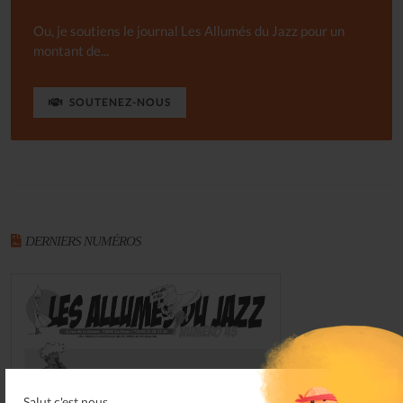
Ou, je soutiens le journal Les Allumés du Jazz pour un
montant de...
SOUTENEZ-NOUS
DERNIERS NUMÉROS
Salut c'est nous...