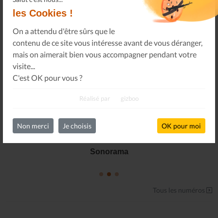
les Cookies !
On a attendu d'être sûrs que le
contenu de ce site vous intéresse avant de vous déranger,
mais on aimerait bien vous accompagner pendant votre
visite...
C'est OK pour vous ?
Réalisé par
gizboo
Non merci
Je choisis
OK pour moi
Le Journal n°45
Sonorama
Tous les numéros