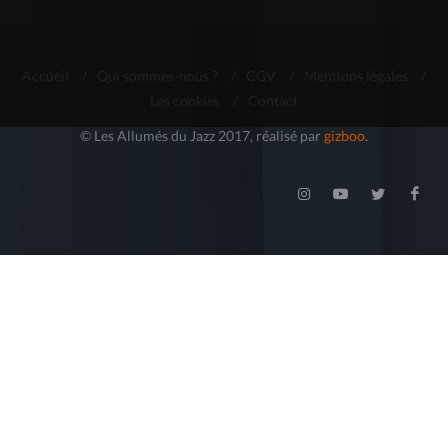
Accueil
/
Qui sommes-nous ?
/
CGV
/
Mentions légales
/
Les cookies
/
Contact
© Les Allumés du Jazz 2017, réalisé par
gizboo
.