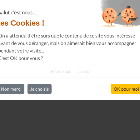
Salut c'est nous...
les Cookies !
On a attendu d'être sûrs que le contenu de ce site vous intéresse
avant de vous déranger, mais on aimerait bien vous accompagner
pendant votre visite...
C'est OK pour vous ?
Réalisé par
gizboo
Non merci
Je choisis
OK pour moi