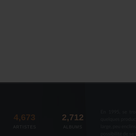
Le Journal n°44
Le Journal n°
Casserolade pour le roy
SPÉCIAL 30 AN
En 1995, se tro
4,673
2,712
quelques produc
large, peu enclin
ARTISTES
ALBUMS
possibilité de se