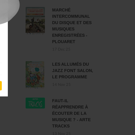
MARCHÉ
INTERCOMMUNAL
DU DISQUE ET DES
MUSIQUES
ENREGISTRÉES -
PLOUARET
17 Dec 25
LES ALLUMÉS DU
JAZZ FONT SALON,
LE PROGRAMME
14 Nov 25
FAUT-IL
RÉAPPRENDRE À
ÉCOUTER DE LA
MUSIQUE ? - ARTE
TRACKS
13 Nov 25