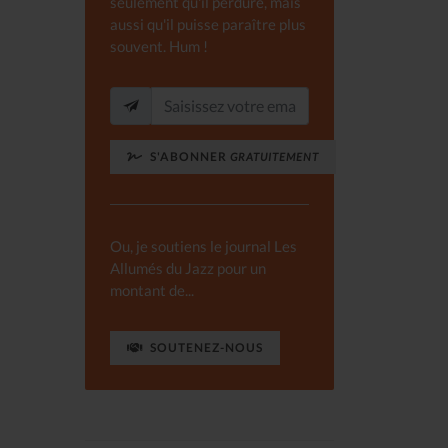
seulement qu'il perdure, mais
aussi qu'il puisse paraître plus
souvent. Hum !
S'ABONNER
GRATUITEMENT
Ou, je soutiens le journal Les
Allumés du Jazz pour un
montant de...
SOUTENEZ-NOUS