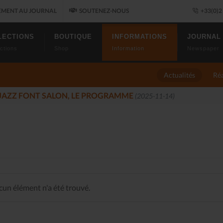
MENT AU JOURNAL
SOUTENEZ-NOUS
+33(0)2 
LECTIONS
BOUTIQUE
INFORMATIONS
JOURNAL
ctions
Shop
Information
Newspaper
Actualités
Réa
 JAZZ FONT SALON, LE PROGRAMME
(2025-11-14)
un élément n'a été trouvé.