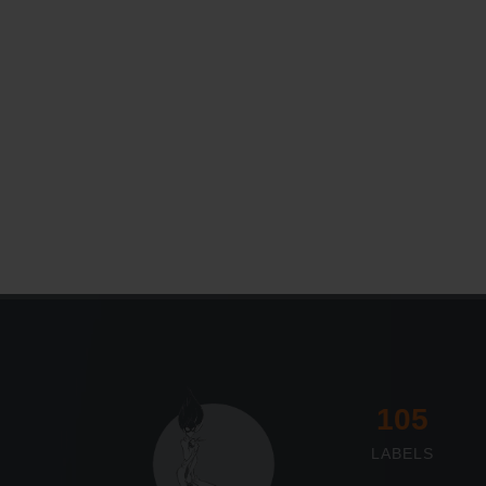
Le Journal n°45
Sonorama
117
LABELS