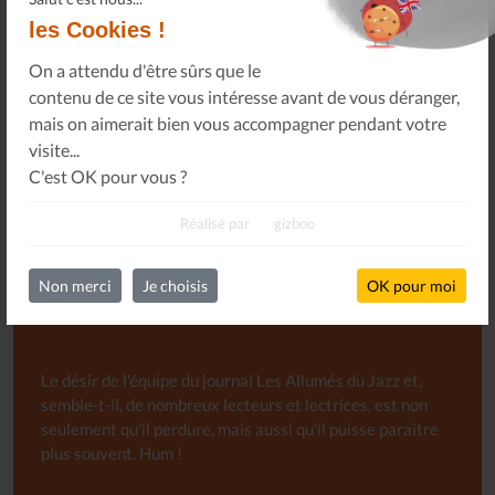
les Cookies !
On a attendu d'être sûrs que le
contenu de ce site vous intéresse avant de vous déranger,
S'INSCRIRE
mais on aimerait bien vous accompagner pendant votre
visite...
C'est OK pour vous ?
Réalisé par
gizboo
Non merci
Je choisis
OK pour moi
Abonnement libre au Journal
Le désir de l'équipe du journal Les Allumés du Jazz et,
semble-t-il, de nombreux lecteurs et lectrices, est non
seulement qu'il perdure, mais aussi qu'il puisse paraître
plus souvent. Hum !