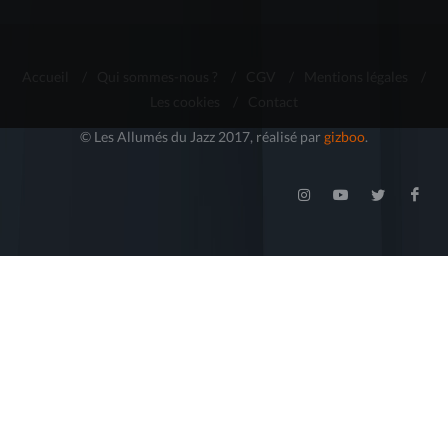
Accueil
/
Qui sommes-nous ?
/
CGV
/
Mentions légales
/
Les cookies
/
Contact
© Les Allumés du Jazz 2017, réalisé par
gizboo
.