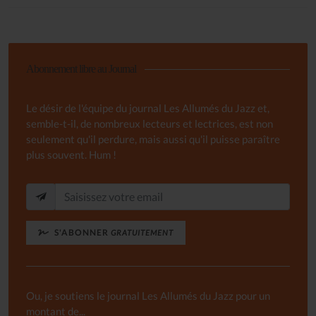
Abonnement libre au Journal
Le désir de l'équipe du journal Les Allumés du Jazz et,
semble-t-il, de nombreux lecteurs et lectrices, est non
seulement qu'il perdure, mais aussi qu'il puisse paraître
plus souvent. Hum !
S'ABONNER
GRATUITEMENT
Ou, je soutiens le journal Les Allumés du Jazz pour un
montant de...