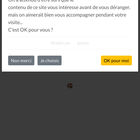
Oops !
Un problème sur le partage !
contenu de ce site vous intéresse avant de vous déranger,
Un petit geste pour
mais on aimerait bien vous accompagner pendant votre
nous faire tous réapparaître
.
visite...
C'est OK pour vous ?
Réalisé par
gizboo
COMMUNIQUÉ DES ALLUMÉS DU JAZZ :
IL N’EXISTE PAS DE FILIÈRE MUSICALE
Non merci
Je choisis
OK pour moi
2012-07-01
COMMUNIQUÉS / TRIBUNES