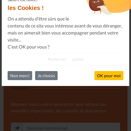
les Cookies !
Ou, je soutiens le journal Les Allumés du Jazz pour un
On a attendu d'être sûrs que le
montant de...
contenu de ce site vous intéresse avant de vous déranger,
mais on aimerait bien vous accompagner pendant votre
SOUTENEZ-NOUS
visite...
C'est OK pour vous ?
Réalisé par
gizboo
Non merci
Je choisis
OK pour moi
Newsletter
Abonnez-vous à notre newsletter pour obtenir des
nouvelles importantes, des conseils et plus encore.