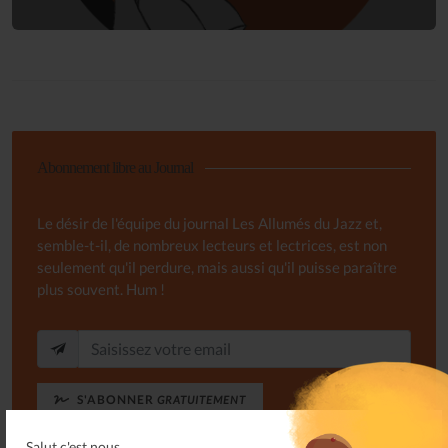
Abonnement libre au Journal
Le désir de l'équipe du journal Les Allumés du Jazz et,
semble-t-il, de nombreux lecteurs et lectrices, est non
seulement qu'il perdure, mais aussi qu'il puisse paraître
plus souvent. Hum !
S'ABONNER
GRATUITEMENT
Salut c'est nous...