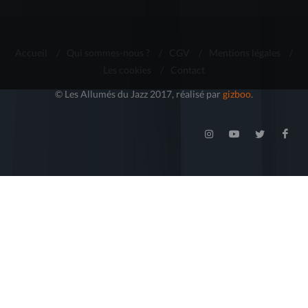
Accueil
/
Qui sommes-nous ?
/
CGV
/
Mentions légales
/
Les cookies
/
Contact
© Les Allumés du Jazz 2017, réalisé par
gizboo
.